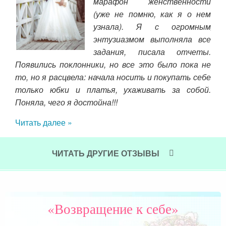
был
марафон женственности
 ещё
(уже не помню, как я о нем
реб
 мой
узнала). Я с огромным
пра
Вам
энтузиазмом выполняла все
Спа
задания, писала отчеты.
кот
Появились поклонники, но все это было пока не
Я ж
то, но я расцвела: начала носить и покупать себе
все
только юбки и платья, ухаживать за собой.
Поняла, чего я достойна!!!
Чит
Читать далее »
ЧИТАТЬ ДРУГИЕ ОТЗЫВЫ
«Возвращение к себе»