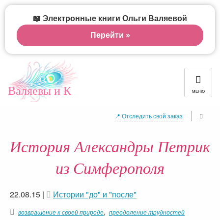
📖 Электронные книги Ольги Валяевой
Перейти »
Валяевы и К
МЕНЮ
📍 Отследить свой заказ
История Александры Петрик
из Симферополя
22.08.15
|
Истории "до" и "после"
,
возвращение к своей природе
преодоление трудностей