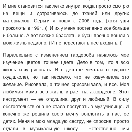
И мне становится так легко внутри, когда просто смотрю
на вещи и дотрагиваюсь до тканей или других
материалов. Серьги я ношу с 2008 года (хотя уши
проколоты в 1991..)). И их у меня постепенно все больше
и больше. А вот всякие браслеты и бусы прочно вошли в
мою жизнь недавно..) И не перестают в нее входить..))
Параллельно с изменением гардероба началось мое
изучение цветов, точнее цвета. Дело в том, что я всю
жизнь хочу рисовать. И в детстве мечтала о художке
(худ.школе), но так несмело, что не озвучивала это
желание. Рисовала, а точнее срисовывала, и все. Моя
любимая мама всю жизнь играет на аккордеоне. Этот
инструмент — ее отдушина, друг и любимый. В силу
обстоятельств она не стала поступать в муз.училище. И
конечно же решила свою мечту воплотить в нас, ее
детях. Меня и мою младшую сестру, не спросив, просто
отдали в музыкальную школу…. Естественно, мы