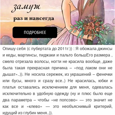
Опишу себя (с пубертата до 2011г:)) : Я обожала джинсы
и кеды, мартинсы, пиджаки и пальто большЕго размера ,
смело отрезала волосы, ногти не красила вообще, даже
была такая прекрасная причина – «под лаком они не
дышат»..)). Не носила сережек, из украшений – фенечки
или бусы, много и сразу все..) Не красилась, юбки и
платья оставались исключением для меня, одевалась
исключительно в удобную одежду (ну и плюс было еще
два параметра – чтобы «не попсово» — это значит не
как все и «клево» — это необъяснимый критерий,
идущий из глубин меня..)).