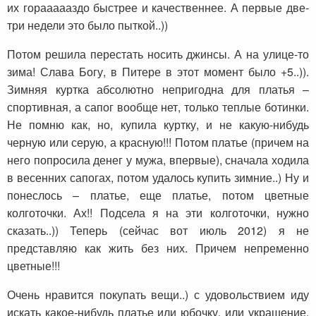
их гораааааздо быстрее и качественнее. А первые две-
три недели это было пыткой..))
Потом решила перестать носить джинсы. А на улице-то
зима! Слава Богу, в Питере в этот момент было +5..)).
Зимняя куртка абсолютно непригодна для платья –
спортивная, а сапог вообще нет, только теплые ботинки.
Не помню как, но, купила куртку, и не какую-нибудь
черную или серую, а красную!!! Потом платье (причем на
него попросила денег у мужа, впервые), сначала ходила
в весенних сапогах, потом удалось купить зимние..) Ну и
понеслось – платье, еще платье, потом цветные
колготочки. Ах!! Подсела я на эти колготочки, нужно
сказать..)) Теперь (сейчас вот июль 2012) я не
представляю как жить без них. Причем непременно
цветные!!!
Очень нравится покупать вещи..) с удовольствием иду
искать какое-нибудь платье или юбочку, или украшение.