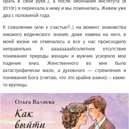
брать в свои руки..), а после окончания института (в
2010г) я переехала к нему и мы поженились. Живем уже
два с половиной года.
К сожалению (или к счастью?..) на момент знакомства
никакого ведического знания, даже намека на него, в
моей жизни не отмечалось и все у нас происходило
неправильно. А аааааааабсолютное отсутствие
понимания природы женщин и мужчин ускоряло мое
падение вниз. Женственного во мне было
катастрофически мало, а духовного — стремления и
понимания Бога (считаю, что это крайне важно) – какие-
то крупицы.