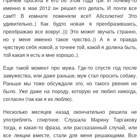
Причем просила я его об этом года три. И почему-то
именно в мае 2012 он решил его делать. И почти все
сам!!! В комнате поменяли все!! Абсолютно! Это
удивительно..) Как будто новая я преобразившись,
преображаю все вокруг..))) Это может звучать странно,
но у меня именно такое чувство..)) А я и правда
чувствую себя новой, а точнее той, какой я должна быть,
той какая я есть и мне хорошо..).
Еще такой момент про мужа. Где-то спустя год после
замужества, или даже раньше, муж стал просить собаку.
Раньше мы тоже обсуждали это, но такого рвения не
было. Уже даже на породу, которую не любил никогда,
согласен (так как я их люблю).
Несколько месяцев назад окончательно решила не
употреблять спиртное. Слушала Марину Таргакову
тогда, и какая-то фраза, или рассказанный случай, или
все лекции вместе, стали для меня решающими. Все