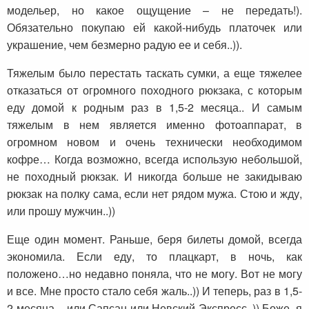
модельер, но какое ощущение – не передать!).
Обязательно покупаю ей какой-нибудь платочек или
украшение, чем безмерно радую ее и себя..)).
Тяжелым было перестать таскать сумки, а еще тяжелее
отказаться от огромного походного рюкзака, с которым
еду домой к родным раз в 1,5-2 месяца.. И самым
тяжелым в нем является именно фотоаппарат, в
огромном новом и очень технически необходимом
кофре… Когда возможно, всегда использую небольшой,
не походный рюкзак. И никогда больше не закидываю
рюкзак на полку сама, если нет рядом мужа. Стою и жду,
или прошу мужчин..))
Еще один момент. Раньше, беря билеты домой, всегда
экономила. Если еду, то плацкарт, в ночь, как
положено…но недавно поняла, что не могу. Вот не могу
и все. Мне просто стало себя жаль..)) И теперь, раз в 1,5-
2 месяца – или Сапсан или Невский Экспресс..)) Боже, я