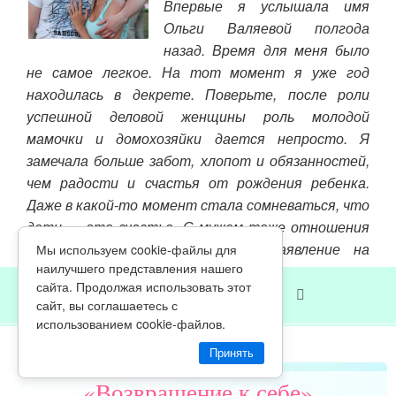
Впервые я услышала имя
лать
Ольги Валяевой полгода
ь и
назад. Время для меня было
надо
не самое легкое. На тот момент я уже год
пот
ь. Я
находилась в декрете. Поверьте, после роли
хор
успешной деловой женщины роль молодой
за 
мамочки и домохозяйки дается непросто. Я
сал
замечала больше забот, хлопот и обязанностей,
вез
чем радости и счастья от рождения ребенка.
неп
Даже в какой-то момент стала сомневаться, что
заб
дети — это счастье. С мужем тоже отношения
пос
испортились, мы даже подали заявление на
Мы используем cookie-файлы для
Чит
наилучшего представления нашего
развод. Ко всему этому были еще куча мелких
сайта. Продолжая использовать этот
проблем и недовольств.
ЧИТАТЬ ДРУГИЕ ОТЗЫВЫ
сайт, вы соглашаетесь с
использованием cookie-файлов.
Читать далее »
Принять
«Возвращение к себе»