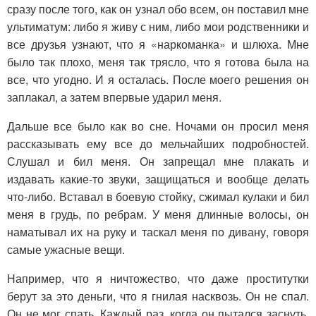
сразу после того, как он узнал обо всем, он поставил мне
ультиматум: либо я живу с ним, либо мои родственники и
все друзья узнают, что я «наркоманка» и шлюха. Мне
было так плохо, меня так трясло, что я готова была на
все, что угодно. И я осталась. После моего решения он
заплакал, а затем впервые ударил меня.
Дальше все было как во сне. Ночами он просил меня
рассказывать ему все до мельчайших подробностей.
Слушал и бил меня. Он запрещал мне плакать и
издавать какие-то звуки, защищаться и вообще делать
что-либо. Вставал в боевую стойку, сжимал кулаки и бил
меня в грудь, по ребрам. У меня длинные волосы, он
наматывал их на руку и таскал меня по дивану, говоря
самые ужасные вещи.
Например, что я ничтожество, что даже проститутки
берут за это деньги, что я гнилая насквозь. Он не спал.
Он не мог спать. Каждый раз, когда он пытался заснуть,