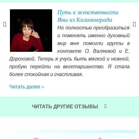
 бы
Путь к женственности
Яны из Калининграда
Но полностью преобразиться
зал,
и поменять именно духовный
уже
мир мне помогли группы в
ром
контакте О. Валяевой и Е.
елаю
охв
Дороховой. Теперь я учусь быть мягкой и нежной,
ско
пробую перейти на вегетарианство. Я стала
ния,
ощ
более спокойная и счастливая.
ают.
Чит
Читать далее »
ви и
ЧИТАТЬ ДРУГИЕ ОТЗЫВЫ