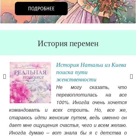
История перемен
История Натальи из Киева
поиска пути
женственности
Не могу сказать, что
ь не
перевоплотилась на все
ее,
100%. Иногда очень хочется
 как
командовать и всех строить. Но, все же,
кот
лись
стараюсь идти женским путем, ведь именно он
Ве
осто
дает мне ощущения счастья, чего и всем желаю.
пов
 вот
Иногда думаю – вот знала бы я с детства о
ино