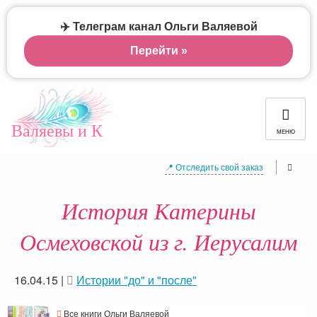
✈️ Телеграм канал Ольги Валяевой
Перейти »
Валяевы и К
МЕНЮ
📍 Отследить свой заказ
История Катерины
Осмеховской из г. Иерусалим
16.04.15
|
Истории "до" и "после"
Все книги Ольги Валяевой