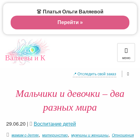
👗 Платья Ольги Валяевой
Перейти »
Валяевы и К
МЕНЮ
📍 Отследить свой заказ
Мальчики и девочки – два
разных мира
29.06.20
|
Воспитание детей
,
,
,
мамам о детях
материнство
мужчины и женщины
Отношения