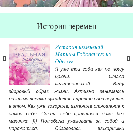
История перемен
:
История изменений
Марины Годованчук из
ся.
Одессы
ого
Я уже три года как не ношу
е!
брюки. Стала
вегетарианкой. Веду
здоровый образ жизни. Активно занимаюсь
Ост
разными видами рукоделия и просто растворяюсь
под
в этом. Как уже говорила, изменила отношение к
Чит
самой себе. Стала себе нравиться даже без
макияжа ))) Полюбила ухаживать за собой и
наряжаться. Обзавелась шикарными