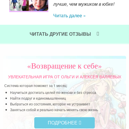
 раз
лучше, чем мужиком в юбке!
нно
Читать далее »
ром,
ьные
ЧИТАТЬ ДРУГИЕ ОТЗЫВЫ
сил
Жен
лиш
«Возвращение к себе»
Чит
УВЛЕКАТЕЛЬНАЯ ИГРА
ОТ ОЛЬГИ И АЛЕКСЕЯ ВАЛЯЕВЫХ
Система которая поможет за 1 месяц:
Научиться достигать целей по-женски и без стресса
Найти подруг и единомышленниц
Выбраться из состояния, которое не устраивает
Заняться собой и реально начать менять свою жизнь
ПОДРОБНЕЕ