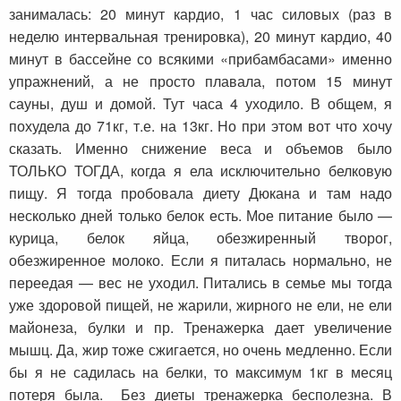
занималась: 20 минут кардио, 1 час силовых (раз в
неделю интервальная тренировка), 20 минут кардио, 40
минут в бассейне со всякими «прибамбасами» именно
упражнений, а не просто плавала, потом 15 минут
сауны, душ и домой. Тут часа 4 уходило. В общем, я
похудела до 71кг, т.е. на 13кг. Но при этом вот что хочу
сказать. Именно снижение веса и объемов было
ТОЛЬКО ТОГДА, когда я ела исключительно белковую
пищу. Я тогда пробовала диету Дюкана и там надо
несколько дней только белок есть. Мое питание было —
курица, белок яйца, обезжиренный творог,
обезжиренное молоко. Если я питалась нормально, не
переедая — вес не уходил. Питались в семье мы тогда
уже здоровой пищей, не жарили, жирного не ели, не ели
майонеза, булки и пр. Тренажерка дает увеличение
мышц. Да, жир тоже сжигается, но очень медленно. Если
бы я не садилась на белки, то максимум 1кг в месяц
потеря была. Без диеты тренажерка бесполезна. В