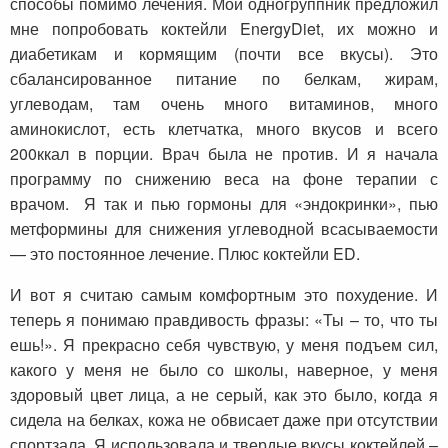
способы помимо лечения. Мой одногруппник предложил
мне попробовать коктейли EnergyDiet, их можно и
диабетикам и кормящим (почти все вкусы). Это
сбалансированное питание по белкам, жирам,
углеводам, там очень много витаминов, много
аминокислот, есть клетчатка, много вкусов и всего
200ккал в порции. Врач была не против. И я начала
программу по снижению веса на фоне терапии с
врачом. Я так и пью гормоны для «эндокринки», пью
метформины для снижения углеводной всасываемости
— это постоянное лечение. Плюс коктейли ED.
И вот я считаю самым комфортным это похудение. И
теперь я понимаю правдивость фразы: «Ты – то, что ты
ешь!». Я прекрасно себя чувствую, у меня подъем сил,
какого у меня не было со школы, наверное, у меня
здоровый цвет лица, а не серый, как это было, когда я
сидела на белках, кожа не обвисает даже при отсутствии
спортзала. Я использовала и твердые вкусы коктейлей –