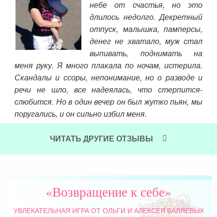
чало
небе от счастья, но это
и с
и по
длилось недолго. Декретный
Оль
боту
отпуск, малышка, памперсы,
отв
сии
денег не хватало, муж стал
лась
выпивать, поднимать на
Чит
отом
меня руку. Я много плакала по ночам, истерила.
то…
Скандалы и ссоры, непонимание, но о разводе и
речи не шло, все надеялась, что стерпится-
слюбится. Но в один вечер он был жутко пьян, мы
поругались, и он сильно избил меня.
Читать далее »
ЧИТАТЬ ДРУГИЕ ОТЗЫВЫ
«Возвращение к себе»
УВЛЕКАТЕЛЬНАЯ ИГРА
ОТ ОЛЬГИ И АЛЕКСЕЯ ВАЛЯЕВЫХ