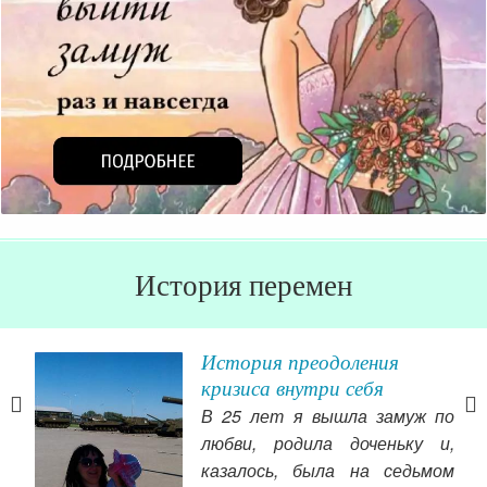
История перемен
ом
История преодоления
ике»
кризиса внутри себя
ория
В 25 лет я вышла замуж по
овит
любви, родила доченьку и,
угих
казалось, была на седьмом