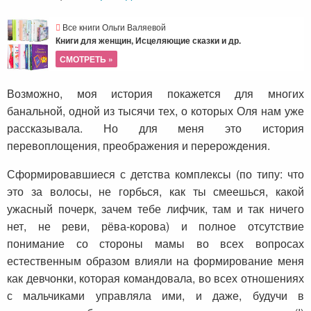
Все книги Ольги Валяевой
Книги для женщин, Исцеляющие сказки и др.
СМОТРЕТЬ »
Возможно, моя история покажется для многих
банальной, одной из тысячи тех, о которых Оля
нам уже
рассказывала
. Но для меня это история
перевоплощения, преображения и перерождения.
Сформировавшиеся с детства комплексы (по типу: что
это за волосы, не горбься, как ты смеешься, какой
ужасный почерк, зачем тебе лифчик, там и так ничего
нет, не реви
, рёва-корова
) и полное отсутствие
понимание со стороны мамы во всех вопросах
естественным образом влияли на формирование меня
как девч
о
нки, которая командовала, во всех отношениях
с мальчиками управляла ими, и даже, будучи в