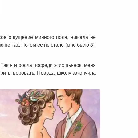
вое ощущение минного поля, никогда не
ю не так. Потом ее не стало (мне было 8).
 Так я и росла посреди этих пьянок, меня
урить, воровать. Правда, школу закончила