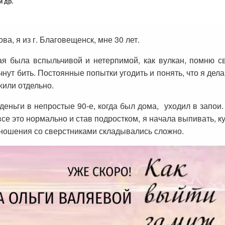
 др.
а, я из г. Благовещенск, мне 30 лет.
ая была вспыльчивой и нетерпимой, как вулкан, помню с
ачнут бить. Постоянные попытки угодить и понять, что я дела
жили отдельно.
деньги в непростые 90-е, когда был дома, уходил в запои.
 все это нормально и став подростком, я начала выпивать, к
тношения со сверстниками складывались сложно.