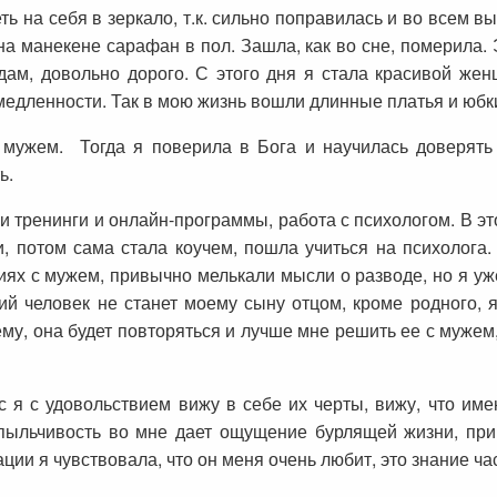
ть на себя в зеркало, т.к. сильно поправилась и во всем в
на манекене сарафан в пол. Зашла, как во сне, померила. 
дам, довольно дорого. С этого дня я стала красивой жен
едленности. Так в мою жизнь вошли длинные платья и юбк
мужем. Тогда я поверила в Бога и научилась доверять 
ь.
тренинги и онлайн-программы, работа с психологом. В эт
, потом сама стала коучем, пошла учиться на психолога
ях с мужем, привычно мелькали мысли о разводе, но я уже
й человек не станет моему сыну отцом, кроме родного, я 
ему, она будет повторяться и лучше мне решить ее с мужем,
 я с удовольствием вижу в себе их черты, вижу, что имен
ыльчивость во мне дает ощущение бурлящей жизни, привл
ации я чувствовала, что он меня очень любит, это знание ч