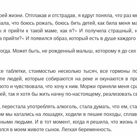
й жизни. Отплакав и отстрадав, я вдруг поняла, что раз мн
мала, что боюсь рожать, боюсь бить детей, как била меня м
я прийти к такой маме, как я?» И получила страшный, но
а прийти?» И появился образ, который есть в душе каждого 
 тогда. Может быть, не рожденный малыш, которому я до си
е таблетки, стоимостью несколько тысяч, все гормоны п
е людей, которые собираются на реке и окунаются в прор
ото и чувствовала, что хочу к ним. Моржи приняли меня ср
етей, так я хотя бы жить начну по-настоящему, реализовать 
 перестала употреблять алкоголь, стала думать, что ем, ст
м мы катались на лошадях, ходили в пешие походы, сплав
ными людьми. И в тот момент, когда я решила, что жизнь п
лился в моем животе сынок. Легкая беременность.