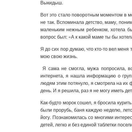
Выкидыш.
Вот это стало поворотным моментом в мое
не так. Вспоминала детство, маму, пони
маленьким нежным ребенком, хотела бы 
вопрос был: «А к какой маме ты бы хотел
Я до сих пор думаю, что кто-то вел меня
мою свою жизнь.
Я сама не смогла, мужа попросила, вс
интернета, я нашла информацию о групп
людям этим потянуло, я смотрела на их ф
день. И я решила, раз я не могу иметь д
Как-будто морок сошел, я бросила курить,
были прорубь, баня каждую неделю, лето
йогу. Познакомилась со многими интерес
детей, легко и без единой таблетки посе