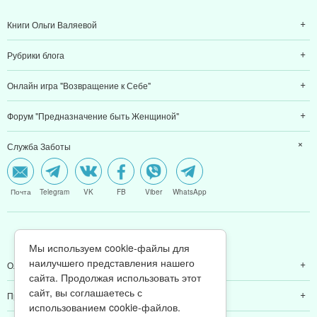
Книги Ольги Валяевой
Рубрики блога
Онлайн игра "Возвращение к Себе"
Форум "Предназначение быть Женщиной"
Служба Заботы
Почта
Telegram
VK
FB
Viber
WhatsApp
МЫ В CОЦCЕТЯХ
Мы используем cookie-файлы для
наилучшего представления нашего
Ольга Валяева
сайта. Продолжая использовать этот
сайт, вы соглашаетесь с
Предназначение быть женщиной
использованием cookie-файлов.