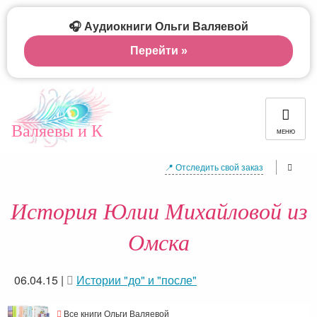
🎧 Аудиокниги Ольги Валяевой
Перейти »
Валяевы и К
МЕНЮ
📍 Отследить свой заказ
История Юлии Михайловой из
Омска
06.04.15
|
Истории "до" и "после"
Все книги Ольги Валяевой