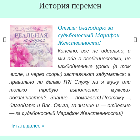
История перемен
Отзыв: благодарю за
ься!
судьбоносный Марафон
Женственности!
изни
Конечно, все не идеально, и
наче
мы оба с особенностями, но
ами
каждодневные уроки (в том
числе, и через ссоры) заставляют задуматься: а
се
правильно ли делаю Я?! Служу ли я мужу или
вед
только требую выполнения мужских
изу
обязанностей?.. Знание — помогает) Поэтому —
я 
благодарю и Вас, Ольга, за знание и — отдельно
про
— за судьбоносный Марафон Женственности!)
пос
Читать далее »
Чит