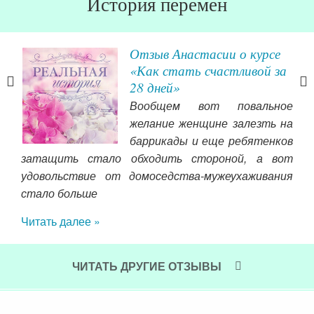
История перемен
Отзыв Анастасии о курсе
вой
«Как стать счастливой за
28 дней»
егда
Вообщем вот повальное
ым,
желание женщине залезть на
ячей
баррикады и еще ребятенков
ного
затащить стало обходить стороной, а вот
ть в
еще
удовольствие от домоседства-мужеухаживания
афии
при
стало больше
 сих
Чит
ть в
Читать далее »
ЧИТАТЬ ДРУГИЕ ОТЗЫВЫ