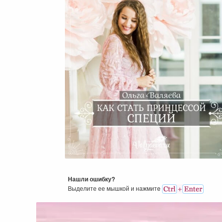
Как Стать Принцессой Спец
Или Все О Лучших Приправ
Нашли ошибку?
Выделите ее мышкой и нажмитe