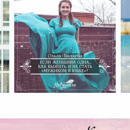
Если Женщина Одна… Как
ий
Выжить И Не Стать «мужиком
ах
В Юбке»?