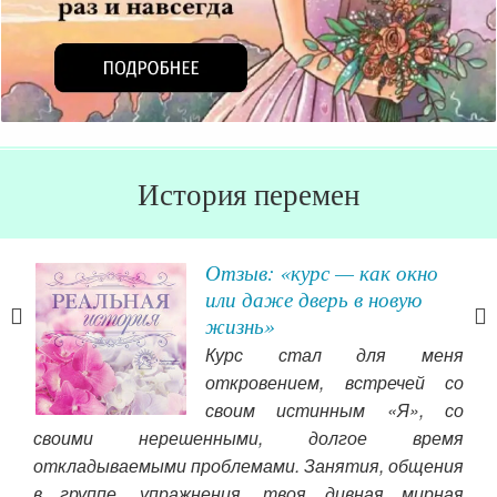
История перемен
е
Отзыв: «курс — как окно
или даже дверь в новую
ашла
жизнь»
ние
Курс стал для меня
ошла
откровением, встречей со
орые
своим истинным «Я», со
ня
своими нерешенными, долгое время
вы 
тва.
откладываемыми проблемами. Занятия, общения
пут
в группе, упражнения, твоя дивная мирная