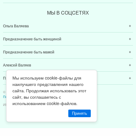
МЫ В CОЦCЕТЯХ
Ольга Валяева
Предназначение быть женщиной
Предназначение быть мамой
Алексей Валяев
Мы используем cookie-файлы для
Предназначение быть папой
наилучшего представления нашего
сайта. Продолжая использовать этот
© 2011-2026 Предназначение быть Женщиной
сайт, вы соглашаетесь с
Политика конфиденциальности
использованием cookie-файлов.
ИП Валяев А. В. | ИНН 380111808709
Принять