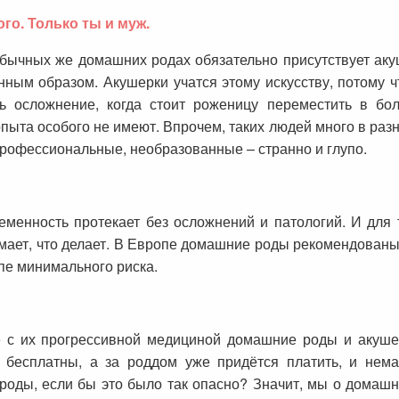
го. Только ты и муж.
обычных же домашних родах обязательно присутствует аку
ным образом. Акушерки учатся этому искусству, потому чт
ть осложнение, когда стоит роженицу переместить в бол
опыта особого не имеют. Впрочем, таких людей много в разн
епрофессиональные, необразованные – странно и глупо.
еменность протекает без осложнений и патологий. И для те
имает, что делает. В Европе домашние роды рекомендова
ппе минимального риска.
е с их прогрессивной медициной домашние роды и акуш
бесплатны, а за роддом уже придётся платить, и немал
оды, если бы это было так опасно? Значит, мы о домашн