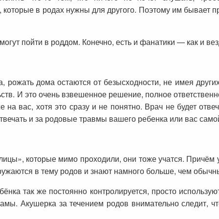
 которые в родах нужны для другого. Поэтому им бывает пр
 могут пойти в роддом. Конечно, есть и фанатики — как и ве
, рожать дома остаются от безысходности, не имея других
ств. И это очень взвешенное решение, полное ответственнос
е на вас, хотя это сразу и не понятно. Врач не будет отве
 отвечать и за родовые травмы вашего ребенка или вас само
лицы», которые мимо проходили, они тоже учатся. Причём у
огружаются в тему родов и знают намного больше, чем обычн
ёнка так же постоянно контролируется, просто использую
мамы. Акушерка за течением родов внимательно следит, 