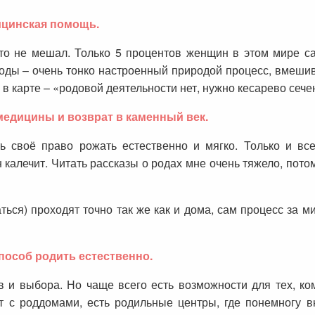
ицинская помощь.
то не мешал. Только 5 процентов женщин в этом мире са
оды – очень тонко настроенный природой процесс, вмешив
в карте – «родовой деятельности нет, нужно кесарево сече
едицины и возврат в каменный век.
ь своё право рожать естественно и мягко. Только и вс
калечит. Читать рассказы о родах мне очень тяжело, потому
ься) проходят точно так же как и дома, сам процесс за м
особ родить естественно.
ив и выбора. Но чаще всего есть возможности для тех, к
 с роддомами, есть родильные центры, где понемногу 