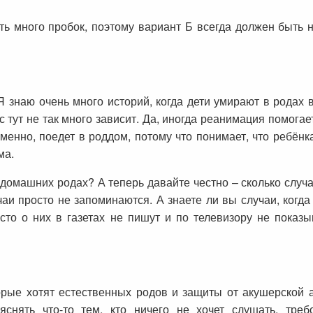
ть много пробок, поэтому вариант Б всегда должен быть н
 Я знаю очень много историй, когда дети умирают в родах в
с тут не так много зависит. Да, иногда реанимация помо
менно, поедет в роддом, потому что понимает, что ребён
ма.
омашних родах? А теперь давайте честно – сколько случае
и просто не запоминаются. А знаете ли вы случаи, когда
осто о них в газетах не пишут и по телевизору не пока
орые хотят естественных родов и защиты от акушерской 
снять что-то тем, кто ничего не хочет слушать, треб