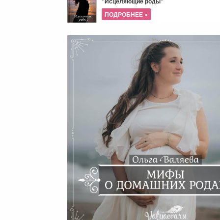
"Исцеляющие роды"
ПОДРОБНЕЕ »