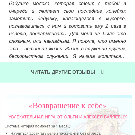
бабушке молока, которая стоит с тобой в
ами
кни
очереди и считает свои последние копейки;
а. Я
а т
заметить дедушку, капающегося в мусорке,
тье.
исп
познакомиться с ним и готовить ему 2 раза в
е за
кни
неделю, подкармливать. Для меня не было это
ги ,
сто
сложным, или накладным. Я поняла, что именно
ому
Чит
это – истинная жизнь. Жизнь в служении другим,
отив
бескорыстном служении. Я начала молиться…
ния!
Каждое утро молиться и желать всем счастья.
осы-
Сердце начало таять и открывать свои двери.
ЧИТАТЬ ДРУГИЕ ОТЗЫВЫ
Читать далее »
«Возвращение к себе»
УВЛЕКАТЕЛЬНАЯ ИГРА
ОТ ОЛЬГИ И АЛЕКСЕЯ ВАЛЯЕВЫХ
Система которая поможет за 1 месяц:
Научиться достигать целей по-женски и без стресса