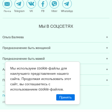
Почта
Telegram
VK
FB
Viber
WhatsApp
МЫ В CОЦCЕТЯХ
Ольга Валяева
Предназначение быть женщиной
Предназначение быть мамой
Мы используем cookie-файлы для
Алексей Валяев
наилучшего представления нашего
сайта. Продолжая использовать этот
Предназначение быть папой
сайт, вы соглашаетесь с
использованием cookie-файлов.
© 2011-2026 Предназначение быть Женщиной
Политика конфиденциальности
Принять
ИП Валяев А. В. | ИНН 380111808709