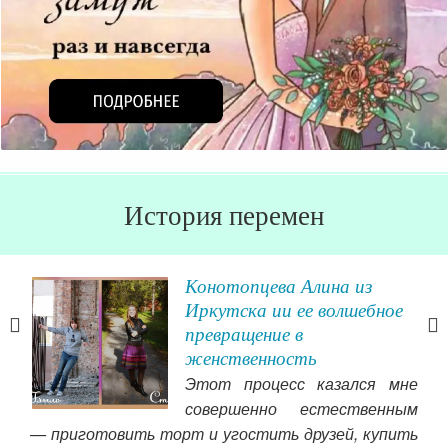
История перемен
Конотопцева Алина из
Иркутска ии ее волшебное
превращение в
ужем
женственность
ье и
Этот процесс казался мне
л на
совершенно естественным
а ты
— приготовить торт и угостить друзей, купить
? Я
ист