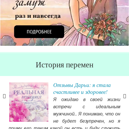
История перемен
Отзывы Дарьи: я стала
счастливее и здоровее!
лись
Я ожидаю в своей жизни
 же
встречи с идеальным
а и
мужчиной.. Я понимаю, что он
лись
не будет безупречен, но я
дол
ять
приму его таким какой он есть и буду служить