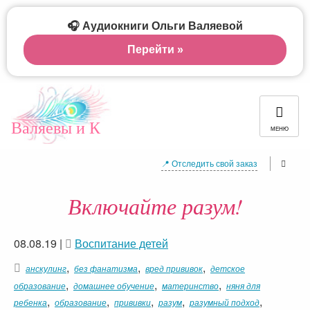
🎧 Аудиокниги Ольги Валяевой
Перейти »
Валяевы и К
МЕНЮ
📍 Отследить свой заказ
Включайте разум!
08.08.19
|
Воспитание детей
,
,
,
анскулинг
без фанатизма
вред прививок
детское
,
,
,
образование
домашнее обучение
материнство
няня для
,
,
,
,
,
ребенка
образование
прививки
разум
разумный подход