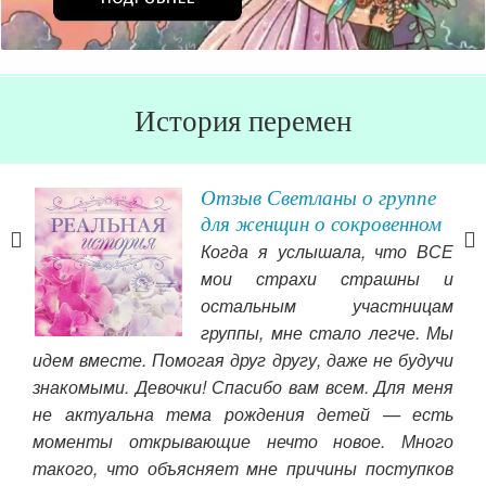
История перемен
ины
Отзыв Светланы о группе
для женщин о сокровенном
Когда я услышала, что ВСЕ
оей
мои страхи страшны и
ала
остальным участницам
угих
группы, мне стало легче. Мы
ю к
кот
идем вместе. Помогая друг другу, даже не будучи
 Мне
жиз
знакомыми. Девочки! Спасибо вам всем. Для меня
«Как
поз
не актуальна тема рождения детей — есть
 где
нел
моменты открывающие нечто новое. Много
оего
такого, что объясняет мне причины поступков
Чит