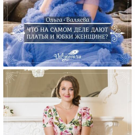
Что На Самом Деле Дают Платья И Юбки Женщине?