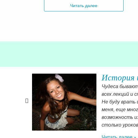
Читать далее
анкт-
История 
Чудеса бывают!
всех лекций и 
собой стали
Не буду врать 
гаюсь в
меня, еще мног
ность,
возможность из
 сразу.
столько уроков
Читать далее »