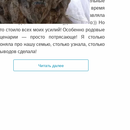
Я довольна. У меня были замечательные
езультаты во всех трех случаях, хотя во время
рохождения и колбасило меня, и заставляла
ебя иногда, и ленилась — куда без этого:)) Но
то стоило всех моих усилий! Особенно родовые
сценарии — просто потрясающе! Я столько
оняла про нашу семью, столько узнала, столько
ыводов сделала!
Читать далее