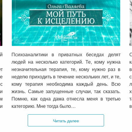
Мой путь к исцелению
й
Психоаналитики в приватных беседах делят
людей на несколько категорий. Те, кому нужна
к
ет
незначительная терапия, те, кому нужно раз в
в
ые
неделю приходить в течение нескольких лет, и те,
с
кому терапия необходима каждый день. Всю
л
и
жизнь. Самые запущенные случаи, так сказать.
х
ым
Помню, как одна дама отнесла меня в третью
т
ти
категорию. Мне тогда было…
в
Читать далее