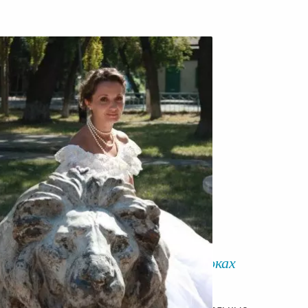
Наталья об участии в трех потоках
марафона