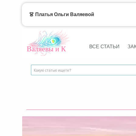
👗 Платья Ольги Валяевой
ВСЕ СТАТЬИ
ЗА
Валяевы и К