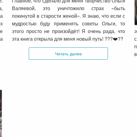
е.
Главное, что сделало для меня творчество Ольги
а,
Валяевой, это уничтожило страх «быть
р
на
покинутой в старости женой». Я знаю, что если с
п
их
мудростью буду применять советы Ольги, то
с
не
этого просто не произойдёт! Я очень рада, что
э
та
эта книга открыла для меня новый путь! ???❤️??
п
Читать далее
в