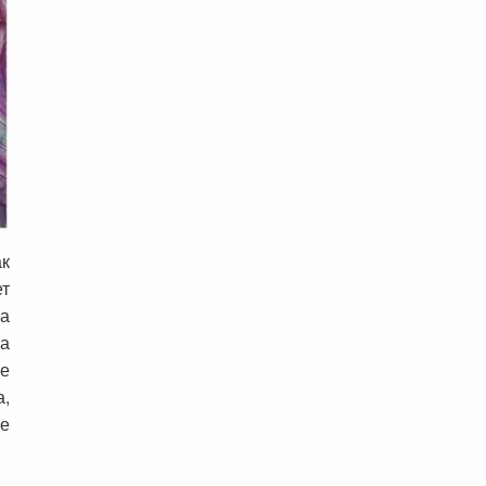
ак
ет
ла
ла
ие
а,
не