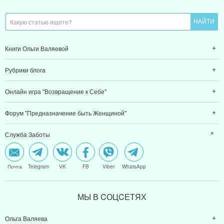
Книги Ольги Валяевой
Рубрики блога
Онлайн игра "Возвращение к Себе"
Форум "Предназначение быть Женщиной"
Служба Заботы
Почта
Telegram
VK
FB
Viber
WhatsApp
МЫ В CОЦCЕТЯХ
Ольга Валяева