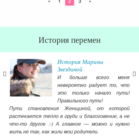
«
1
2
3
»
История перемен
История Марины
Звездиной
 об
И больше всего меня
е»
невероятно радует то, что
 не
это только начало пути!
ько
Правильного пути!
езь
ост
Пути становления Женщиной, от которой
хала
наш
растекается тепло в груди и благоговение, а не
них.
бо
что-то другое :-) А главное — можно и нужно
себя
«У 
жить не так, как жили мои родители.
 Не
отв