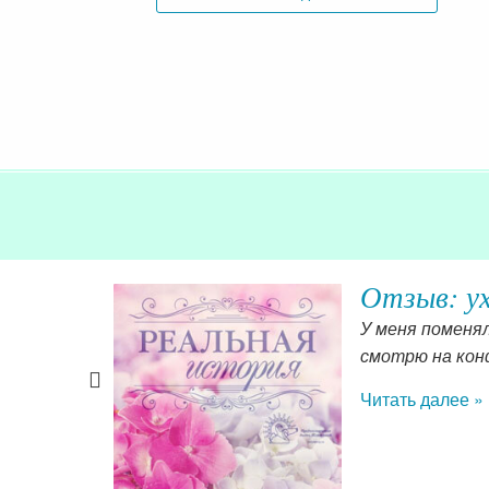
Отзыв: у
детстве. И
У меня поменя
такая в
смотрю на кон
 Перед
Читать далее »
ешно