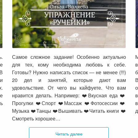
УПРАЖНЕНИЕ «РУЧЕЙКИ»
ь.
Самое сложное задание! Особенно актуально
М
ое
для тех, кому необходима любовь к себе.
в
 В
Готовы? Нужно написать список — не менее (!!!)
б
и
20 дел и занятий, которые дают вам
х.
удовольствие. От чего вы кайфуете. Что вам
о
е
нравится делать. Например: ❤️Вкусная еда ❤️
ть
Прогулки ❤️Спорт ❤️Массаж ❤️Фотосессии ❤️
в
Музыка ❤️Танцы ❤️Вышивать ❤️Читать книги ❤️
д
Смотреть хорошее…
Читать далее