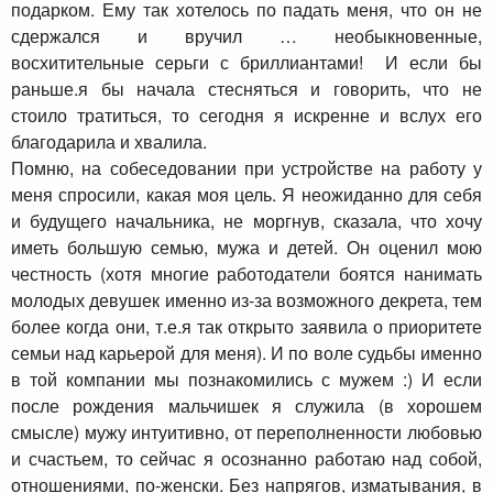
подарком. Ему так хотелось по падать меня, что он не
сдержался и вручил … необыкновенные,
восхитительные серьги с бриллиантами! И если бы
раньше.я бы начала стесняться и говорить, что не
стоило тратиться, то сегодня я искренне и вслух его
благодарила и хвалила.
Помню, на собеседовании при устройстве на работу у
меня спросили, какая моя цель. Я неожиданно для себя
и будущего начальника, не моргнув, сказала, что хочу
иметь большую семью, мужа и детей. Он оценил мою
честность (хотя многие работодатели боятся нанимать
молодых девушек именно из-за возможного декрета, тем
более когда они, т.е.я так открыто заявила о приоритете
семьи над карьерой для меня). И по воле судьбы именно
в той компании мы познакомились с мужем :) И если
после рождения мальчишек я служила (в хорошем
смысле) мужу интуитивно, от переполненности любовью
и счастьем, то сейчас я осознанно работаю над собой,
отношениями, по-женски. Без напрягов, изматывания, в