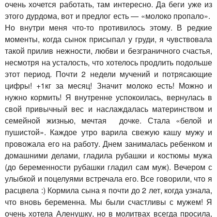
очень хочется работать, там интересно. Да беги уже из
этого дурдома, вот и предлог есть — «молоко пропало».
Но внутри меня что-то противилось этому. В редкие
моменты, когда сынок присыпал у груди, я чувствовала
такой прилив нежности, любви и безграничного счастья,
несмотря на усталость, что хотелось продлить подольше
этот период. Почти 2 недели мучений и потрясающие
цифры! +1кг за месяц! Значит молоко есть! Можно и
нужно кормить! Я внутренне успокоилась, вернулась в
свой привычный вес и наслаждалась материнством и
семейной жизнью, мечтая дочке. Стала «белой и
пушистой». Каждое утро варила свежую кашу мужу и
провожала его на работу. Днем занималась ребенком и
домашними делами, гладила рубашки и костюмы мужа
(до беременности рубашки гладил сам муж). Вечером с
улыбкой и поцелуями встречала его. Все говорили, что я
расцвела :) Кормила сына я почти до 2 лет, когда узнала,
что вновь беременна. Мы были счастливы с мужем! Я
очень хотела Аленушку, но в молитвах всегда просила,