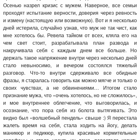
Осенью назрел кризис с мужем. Наверное, все семьи
проходят испытание верности, доверия через ревность
и измену (настоящую или возможную). Вот и я несколько
дней истерила, случайно узнав, что муж не так чист, как
мне хотелось бы. Ревела тайком от всех, кляла его на
чем свет стоит, разрабатывала план развода и
накручивала себя с каждым днем все больше. Но
держать такое напряжение внутри через несколько дней
стало невыносимо, и вечером состоялся тяжелый
разговор. Что-то внутри сдерживало все обидные
фразы, я старалась говорить как можно мягче и только о
своих чувствах, а не обвинениями… Итогом стало
признание мужа, что «очень хотелось, но не сложилось»,
и мое внутреннее облегчение, что выговорилась, и
осознание, что пора себя из болота вытягивать. Это
видно был «волшебный пендель» свыше :) Я перестала
жалеть время на себя, стала ходить на йогу, делать
маникюр и педикюр, купила красивые кормительные