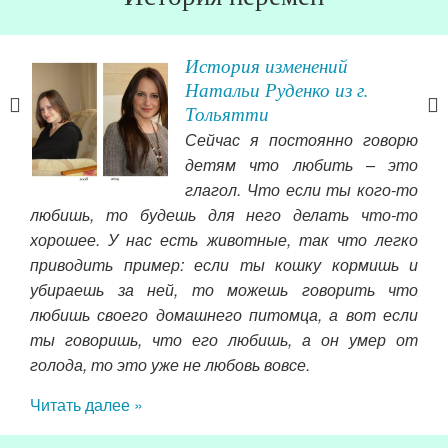
м
История изменений
Натальи Руденко из г.
Тольятти
или
Сейчас я постоянно говорю
аний
детям что любить – это
ц. В
глагол. Что если ты кого-то
отом
любишь, то будешь для него делать что-то
ста
йчас
хорошее. У нас есть животные, так что легко
очи
тва
приводить пример: если ты кошку кормишь и
обн
чки
убираешь за ней, то можешь говорить что
жен
любишь своего домашнего питомца, а вот если
Чит
ты говоришь, что его любишь, а он умер от
голода, то это уже не любовь вовсе.
Читать далее »