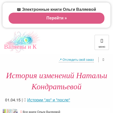
📖 Электронные книги Ольги Валяевой
Перейти »
Валяевы и К
МЕНЮ
📍 Отследить свой заказ
История изменений Натальи
Кондратьевой
01.04.15
|
Истории "до" и "после"
Все книги Ольги Валяевой