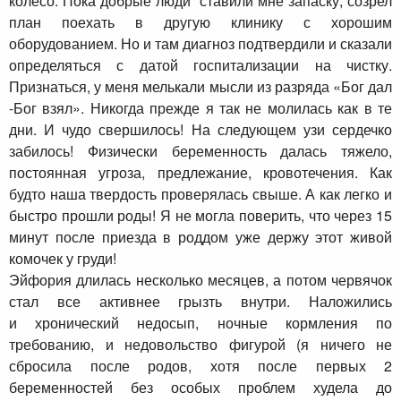
колесо. Пока добрые люди ставили мне запаску, созрел
план поехать в другую клинику с хорошим
оборудованием. Но и там диагноз подтвердили и сказали
определяться с датой госпитализации на чистку.
Признаться, у меня мелькали мысли из разряда «Бог дал
-Бог взял». Никогда прежде я так не молилась как в те
дни. И чудо свершилось! На следующем узи сердечко
забилось! Физически беременность далась тяжело,
постоянная угроза, предлежание, кровотечения. Как
будто наша твердость проверялась свыше. А как легко и
быстро прошли роды! Я не могла поверить, что через 15
минут после приезда в роддом уже держу этот живой
комочек у груди!
Эйфория длилась несколько месяцев, а потом червячок
стал все активнее грызть внутри. Наложились
и хронический недосып, ночные кормления по
требованию, и недовольство фигурой (я ничего не
сбросила после родов, хотя после первых 2
беременностей без особых проблем худела до