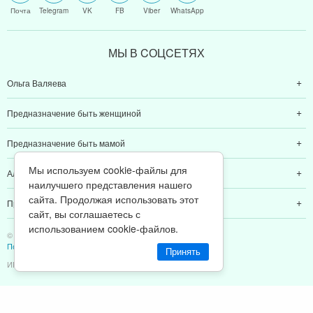
Почта
Telegram
VK
FB
Viber
WhatsApp
МЫ В CОЦCЕТЯХ
Ольга Валяева
Предназначение быть женщиной
Предназначение быть мамой
Мы используем cookie-файлы для
Алексей Валяев
наилучшего представления нашего
сайта. Продолжая использовать этот
Предназначение быть папой
сайт, вы соглашаетесь с
использованием cookie-файлов.
© 2011-2026 Предназначение быть Женщиной
Политика конфиденциальности
Принять
ИП Валяев А. В. | ИНН 380111808709