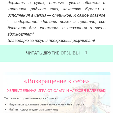
овые
пис
держать в руках, нежные цвета обложки и
тра,
Я в
картинок радуют глаз, качество бумаги и
дети
исполнения в целом — отличное. И самое главное
Чит
оему
— содержание! Читать легко и приятно, всё
м. А
доступно для понимания и осознания и очень
ыми
вдохновляет!
Благодарю за труд и прекрасный результат!
Желаю успехов с новой книгой!
ЧИТАТЬ ДРУГИЕ ОТЗЫВЫ
Читать далее »
«Возвращение к себе»
УВЛЕКАТЕЛЬНАЯ ИГРА
ОТ ОЛЬГИ И АЛЕКСЕЯ ВАЛЯЕВЫХ
Система которая поможет за 1 месяц:
Научиться достигать целей по-женски и без стресса
Найти подруг и единомышленниц