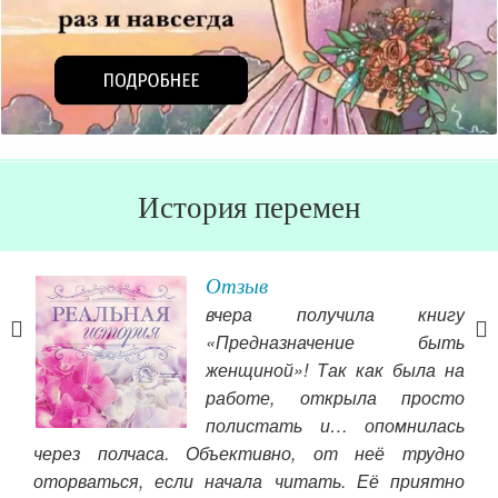
История перемен
Отзыв
вчера получила книгу
«Предназначение быть
айт,
женщиной»! Так как была на
хоть
работе, открыла просто
». И
полистать и… опомнилась
ашем
сча
через полчаса. Объективно, от неё трудно
лаза
мар
оторваться, если начала читать. Её приятно