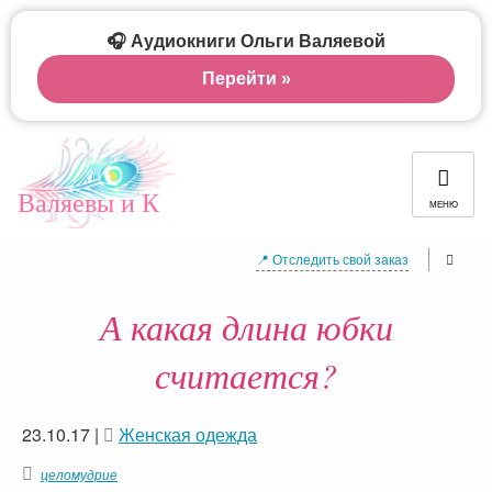
🎧 Аудиокниги Ольги Валяевой
Перейти »
Валяевы и К
МЕНЮ
📍 Отследить свой заказ
А какая длина юбки
считается?
23.10.17
|
Женская одежда
целомудрие