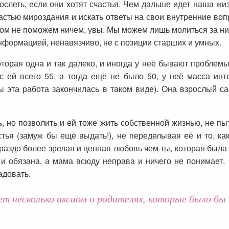
слеть, если они хотят счастья. Чем дальше идет наша жиз
астью мироздания и искать ответы на свои внутренние воп
том не поможем ничем, увы. Мы можем лишь молиться за них,
нформацией, ненавязчиво, не с позиции старших и умных.
оторая одна и так далеко, и иногда у неё бывают пробле
 ей всего 55, а тогда ещё не было 50, у неё масса инте
бы эта работа закончилась в таком виде). Она взрослый с
, но позволить и ей тоже жить собственной жизнью, не пыт
тья (замуж бы ещё выдать!), не переделывая её и то, ка
раздо более зрелая и ценная любовь чем ты, которая была 
а и обязана, а мама всюду неправа и ничего не понимает
адовать.
т несколько аксиом о родителях, которые было бы 