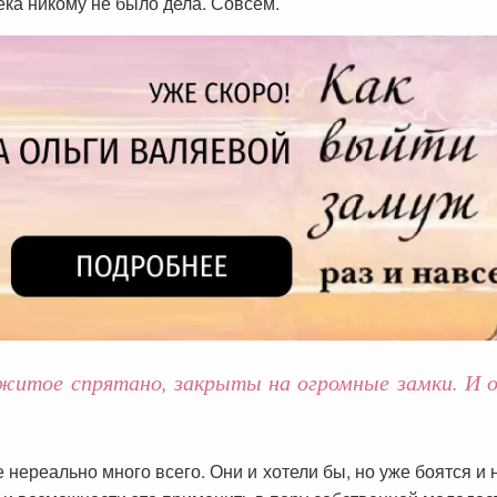
ека никому не было дела. Совсем.
режитое спрятано, закрыты на огромные замки. И
е нереально много всего. Они и хотели бы, но уже боятся и 