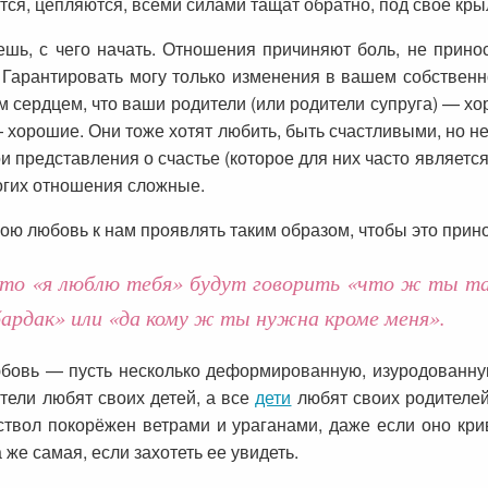
тся, цепляются, всеми силами тащат обратно, под свое кры
ешь, с чего начать. Отношения причиняют боль, не принос
 Гарантировать могу только изменения в вашем собственн
ем сердцем, что ваши родители (или родители супруга) — х
хорошие. Они тоже хотят любить, быть счастливыми, но н
вои представления о счастье (которое для них часто являет
ногих отношения сложные.
вою любовь к нам проявлять таким образом, чтобы это прин
то «я люблю тебя» будут говорить «что ж ты та
бардак» или «да кому ж ты нужна кроме меня».
юбовь — пусть несколько деформированную, изуродованную
тели любят своих детей, а все
дети
любят своих родителей
ствол покорёжен ветрами и ураганами, даже если оно кри
 же самая, если захотеть ее увидеть.