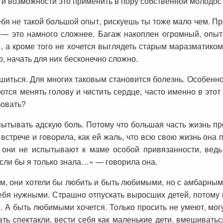
о и возможности это применить в пору собственной молодос
тебя не такой большой опыт, рискуешь ты тоже мало чем. 
0 — это намного сложнее. Багаж накоплен огромный, опыт
, а кроме того не хочется выглядеть старым маразматиком
о, начать для них бесконечно сложно.
шиться. Для многих таковым становится болезнь. Особенн
аются менять голову и чистить сердце, часто именно в это
бовать?
спытывать адскую боль. Потому что большая часть жизнь пр
 встрече и говорила, как ей жаль, что всю свою жизнь она
, они не испытывают к маме особой привязанности, ведь
Если бы я только знала…» — говорила она.
м, они хотели бы любить и быть любимыми, но с амбарным 
ебя нужными. Страшно отпускать выросших детей, потому 
о. А быть любимыми хочется. Только просить не умеют, мог
ть спектакли, вести себя как маленькие дети, вмешивать