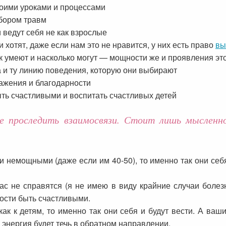
воими уроками и процессами
абором травм
 ведут себя не как взрослые
и хотят, даже если нам это не нравится, у них есть право
вы
ак умеют и насколько могут — мощности же и проявления это
а и ту линию поведения, которую они выбирают
ажения и благодарности
ть счастливыми и воспитать счастливых детей
е проследить взаимосвязи. Стоит лишь мысленн
 немощными (даже если им 40-50), то именно так они себя 
вас не справятся (я не имею в виду крайние случаи болез
ости быть счастливыми.
ак к детям, то именно так они себя и будут вести. А ваш
 энергия будет течь в обратном направлении.