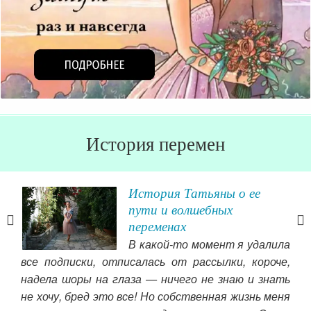
История перемен
История Татьяны о ее
пути и волшебных
переменах
иски
В какой-то момент я удалила
 мы
все подписки, отписалась от рассылки, короче,
елей
надела шоры на глаза — ничего не знаю и знать
жала
не хочу, бред это все! Но собственная жизнь меня
— д