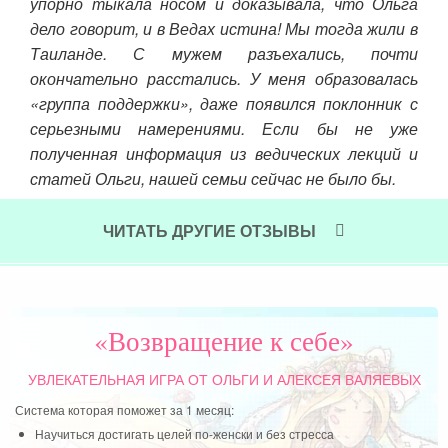
перь
упорно тыкала носом и доказывала, что Ольга
дру
свой
дело говорит, и в Ведах истина! Мы тогда жили в
Я с
что-
Таиланде. С мужем разъехались, почти
сво
окончательно расстались. У меня образовалась
«группа поддержки», даже появился поклонник с
Чит
серьезными намерениями. Если бы не уже
полученная информация из ведических лекций и
статей Ольги, нашей семьи сейчас не было бы.
Читать далее »
ЧИТАТЬ ДРУГИЕ ОТЗЫВЫ
«Возвращение к себе»
УВЛЕКАТЕЛЬНАЯ ИГРА
ОТ ОЛЬГИ И АЛЕКСЕЯ ВАЛЯЕВЫХ
Система которая поможет за 1 месяц:
Научиться достигать целей по-женски и без стресса