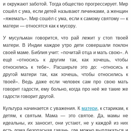
и окружают заботой. Тогда общество прогрессирует. Мир
сошёл с ума, если детей называют личинками, а женщин
«яжемать». Мир сошёл с ума, если к самому святому — к
матери — относятся как к мусору.
У мусульман говорится, что рай лежит у стоп твоей
матери. В Индии каждое утро дети совершали поклон
своей маме. Библия учит: «почитай отца и мать свою». А
ещё «относись к другим так, как хочешь, чтобы
относились к тебе». Расширьте это до: «относись к
другой матери так, как хочешь, чтобы относились к
твоей». Ведь даже если человек сам про свою мать
говорит гадости, ему больно, когда про неё же такие же
гадости говорит другой.
Культура начинается с уважения. К
матери
, к старикам, к
детям, к святым. Мама — это святое. Да, мамы не
идеальны, их заносит, они устают, не у каждой из них
есть дома безопасная гавань, где можно выплакаться и