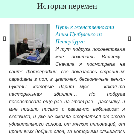
История перемен
Путь к женственности
Анны Цыбуленко из
Петербурга
вные
И тут подруга посоветовала
ги о
мне почитать Валяеву…
была
Сначала я посмотрела на
 все
сайте фотографии, всё показалось странным:
ожи
сарафаны в пол, в цветочек, бесконечные венки-
пис
ься,
букеты, которые дарит муж — какая-то
ст
ать
пасторальная идиллия… Но подруга
сча
ться
посоветовала еще раз, на этот раз – рассылку, и
Ва
мне пришло письмо с каким-то вебинаром: я
пр
включила, и уже не смогла оторваться от этого
пом
удивительного голоса, от мягких интонаций, от
Чит
ироничных добрых слов, за которыми слышалась