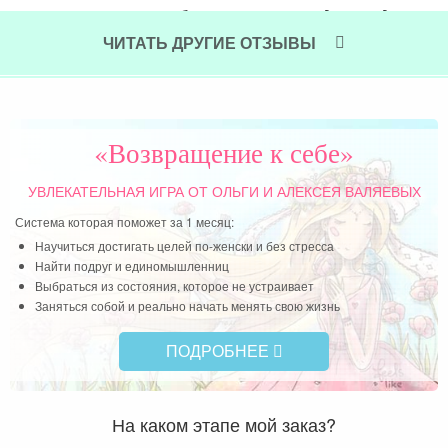
очень теплая улыбка, от не по годам мудрых
мыслей, доносимых без тени превосходства,
ЧИТАТЬ ДРУГИЕ ОТЗЫВЫ
назидательности — а с безграничной внутренней
любовью и желанием помочь… И я влюбилась – в
Ольгины статьи, семинары, рассылки, в саму
мысль: Я ХОЧУ БЫТЬ ЖЕНЩИНОЙ, хочу и могу ею
«Возвращение к себе»
стать!
УВЛЕКАТЕЛЬНАЯ ИГРА
ОТ ОЛЬГИ И АЛЕКСЕЯ ВАЛЯЕВЫХ
Читать далее »
Система которая поможет за 1 месяц:
Научиться достигать целей по-женски и без стресса
Найти подруг и единомышленниц
Выбраться из состояния, которое не устраивает
Заняться собой и реально начать менять свою жизнь
ПОДРОБНЕЕ
На каком этапе мой заказ?