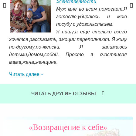
ска
женственности
ению
Муж мне во всем помогает.Я
аши
готовлю,убираюсь и мою
вь
посуду с удовольствием.
 два
Я пишу,а еще столько всего
ь на
хочется рассказать, эмоции переполняют. Я живу
меня
по-другому,по-женски. Я занимаюсь
чуд
поем
детьми,домом,собой. Просто я счастливая
что
етий
мама,жена,женщина.
обр
ую в
Читать далее »
отк
 что
не
лько
меш
 мне
ЧИТАТЬ ДРУГИЕ ОТЗЫВЫ
вре
вая,
ост
дену
 и я
Чит
й. К
«Возвращение к себе»
 не