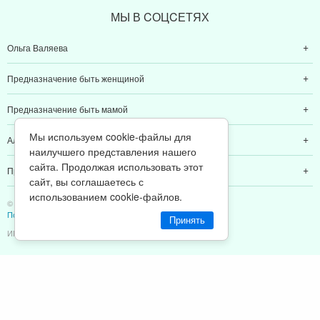
МЫ В CОЦCЕТЯХ
Ольга Валяева
Предназначение быть женщиной
Предназначение быть мамой
Мы используем cookie-файлы для
Алексей Валяев
наилучшего представления нашего
сайта. Продолжая использовать этот
Предназначение быть папой
сайт, вы соглашаетесь с
использованием cookie-файлов.
© 2011-2026 Предназначение быть Женщиной
Политика конфиденциальности
Принять
ИП Валяев А. В. | ИНН 380111808709