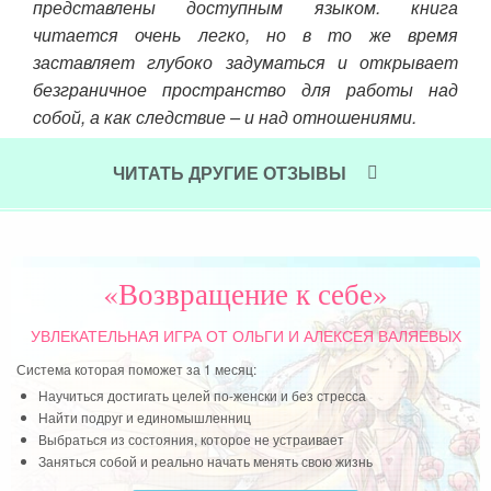
дна.
пел
представлены доступным языком. книга
ужа.
их,
читается очень легко, но в то же время
я ее
сча
заставляет глубоко задуматься и открывает
и ей
безграничное пространство для работы над
Чит
ь на
собой, а как следствие – и над отношениями.
няли
Читать далее »
иска
ЧИТАТЬ ДРУГИЕ ОТЗЫВЫ
лась
и не
оших
«Возвращение к себе»
УВЛЕКАТЕЛЬНАЯ ИГРА
ОТ ОЛЬГИ И АЛЕКСЕЯ ВАЛЯЕВЫХ
Система которая поможет за 1 месяц:
Научиться достигать целей по-женски и без стресса
Найти подруг и единомышленниц
Выбраться из состояния, которое не устраивает
Заняться собой и реально начать менять свою жизнь