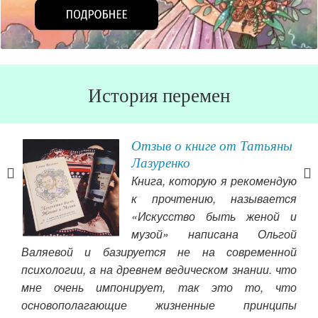
История перемен
Отзыв о книге от Татьяны
Лазуренко
Книга, которую я рекомендую
азал
к прочтению, называется
е с
«Искусство быть женой и
ий,
музой» написана Ольгой
и со
люд
Валяевой и базируется не на современной
еня
бла
психологии, а на древнем ведическом знании. что
лись
чуд
мне очень импонирует, так это то, что
а не
Он
основополагающие жизненные принципы