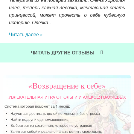
идея, теперь каждая девочка, мечтающая стать
лек
принцессой, может прочесть о себе чудесную
т.
историю. Олечка…
мен
обс
Читать далее »
раз
жен
под
ЧИТАТЬ ДРУГИЕ ОТЗЫВЫ
инт
мне
пре
тол
«Возвращение к себе»
Чит
УВЛЕКАТЕЛЬНАЯ ИГРА
ОТ ОЛЬГИ И АЛЕКСЕЯ ВАЛЯЕВЫХ
Система которая поможет за 1 месяц:
Научиться достигать целей по-женски и без стресса
Найти подруг и единомышленниц
Выбраться из состояния, которое не устраивает
Заняться собой и реально начать менять свою жизнь