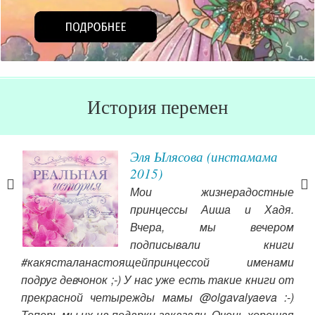
История перемен
 еще
Эля Ылясова (инстамама
!
2015)
мное
Мои жизнерадостные
, за
принцессы Аиша и Хадя.
 что
Вчера, мы вечером
ин и
подписывали книги
 про
#какясталанастоящейпринцессой именами
О.Т
е до
подруг девчонок ;-) У нас уже есть такие книги от
отк
 чем
прекрасной четырежды мамы @olgavalyaeva :-)
жен
Теперь мы их на подарки заказали. Очень хорошая
пра