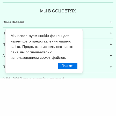
МЫ В CОЦCЕТЯХ
Ольга Валяева
Предназначение быть женщиной
Мы используем cookie-файлы для
наилучшего представления нашего
Предназначение быть мамой
сайта. Продолжая использовать этот
сайт, вы соглашаетесь с
Алексей Валяев
использованием cookie-файлов.
Принять
Предназначение быть папой
© 2011-2026 Предназначение быть Женщиной
Политика конфиденциальности
ИП Валяев А. В. | ИНН 380111808709