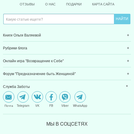
ОТЗЫВЫ
О НАС
ПОДАРКИ
КАРТА САЙТА
Книги Ольги Валяевой
Рубрики блога
Онлайн игра "Возвращение к Себе"
Форум "Предназначение быть Женщиной"
Служба Заботы
Почта
Telegram
VK
FB
Viber
WhatsApp
МЫ В CОЦCЕТЯХ