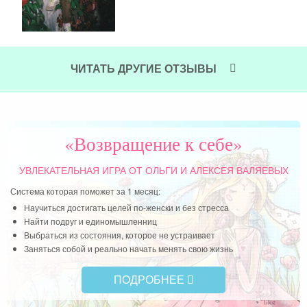
ьно
оче
з-за
сле
а, а
мно
его
ЧИТАТЬ ДРУГИЕ ОТЗЫВЫ
шта
я. И
жен
ное
Сей
ять,
муж
ия.
бес
«Возвращение к себе»
лед
док
УВЛЕКАТЕЛЬНАЯ ИГРА
ОТ ОЛЬГИ И АЛЕКСЕЯ ВАЛЯЕВЫХ
не
Система которая поможет за 1 месяц:
до
Научиться достигать целей по-женски и без стресса
си
Найти подруг и единомышленниц
Выбраться из состояния, которое не устраивает
ЖЕ
Заняться собой и реально начать менять свою жизнь
Чит
ПОДРОБНЕЕ