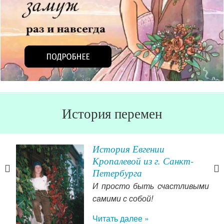
История перемен
ева
История Евгении
Кропалевой из г. Санкт-
Петербурга
ьно
И просто быть счастливыми
оду,
самими с собой!
маю,
дому
Читать далее »
 До
мои