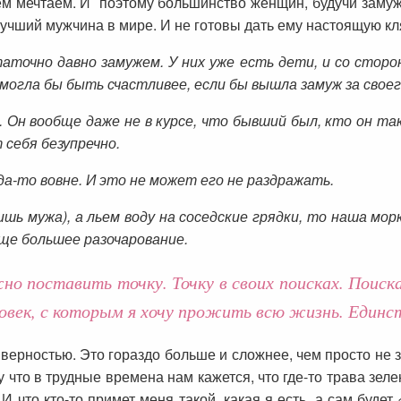
чем мечтаем. И поэтому большинство женщин, будучи заму
учший мужчина в мире. И не готовы дать ему настоящую кл
таточно давно замужем. У них уже есть дети, и со сторо
а могла бы быть счастливее, если бы вышла замуж за свое
у. Он вообще даже не в курсе, что бывший был, кто он та
 себя безупречно.
а-то вовне. И это не может его не раздражать.
ишь мужа), а льем воду на соседские грядки, то наша мор
еще большее разочарование.
о поставить точку. Точку в своих поисках. Поис
ловек, с которым я хочу прожить всю жизнь. Единс
 верностью. Это гораздо больше и сложнее, чем просто не
 что в трудные времена нам кажется, что где-то трава зеле
 что кто-то примет меня такой, какая я есть, а сам будет