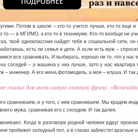
угими. Потом в школе – кто-то учится лучше, кто-то еще и 
кто-то — в МГИМО, а кто-то в техникуме. Кто-то вообще не уч
ка, твой одноклассник найдет тебя в социальной сети, он 
аботаешь, есть ли семья и дети. А если есть муж – спросит
чимся все сравнивать. И выбирать, хорошо ли то, что у нас 
на соседей – а машина у них лучше, зато у нас квартира 
уж – инженер. А его жена фотомодель, а моя – клуша. И так 
ве сказал для меня самую главную фразу. «Величайш
 кого сравниваем, и у того, с кем сравниваем. Мы крадем ин
воего мужа, сравнивая его с соседом. И так далее.
авнивают. Когда в разговоре родной человек вдруг произ
ине пробежит холодный пот, а в глазах заблестят красные о