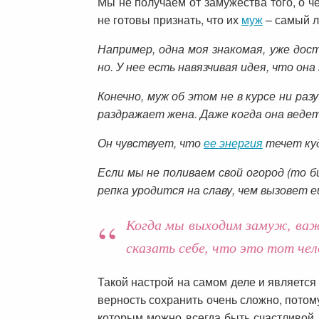
Мы не получаем от замужества того, о 
не готовы признать, что их
муж
– самый л
Например, одна моя знакомая, уже дос
но. У нее есть навязчивая идея, что он
Конечно, муж об этом не в курсе ни раз
раздражает жена. Даже когда она ведет
Он чувствует, что
ее энергия
течет куд
Если мы не поливаем свой огород (то б
репка уродится на славу, чем вызовет 
Когда мы выходим замуж, важн
сказать себе, что это тот че
Такой настрой на самом деле и является
верность сохранить очень сложно, потому
которым можно всегда быть счастливой. И