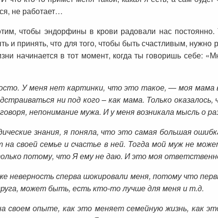
ется, не работает…
тим, чтобы эндорфины в крови радовали нас постоянно. 
ть и принять, что для того, чтобы быть счастливым, нужно 
изни начинается в тот момент, когда ты говоришь себе: «
сто. У меня нет картинки, что это такое, — моя мама вс
дстраиваться ни под кого – как мама. Только оказалось,
оворя, непонимание мужа. И у меня возникала мысль о раз
дические знания, я поняла, что это самая большая ошибк
т на своей семье и счастье в ней. Тогда мой муж не мо
олько потому, что Я ему не даю. И это моя ответственн
уже неверность сперва шокировали меня, потому что перв
друга, может быть, есть кто-то лучше для меня и т.д.
на своем опыте, как это меняет семейную жизнь, как это