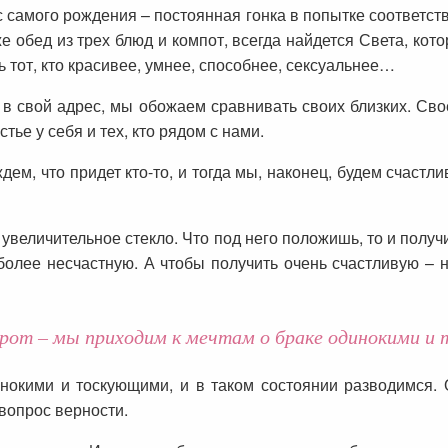
самого рождения – постоянная гонка в попытке соответств
е обед из трех блюд и компот, всегда найдется Света, кот
ть тот, кто красивее, умнее, способнее, сексуальнее…
 в свой адрес, мы обожаем сравнивать своих близких. Сво
ье у себя и тех, кто рядом с нами.
ем, что придет кто-то, и тогда мы, наконец, будем счастли
 увеличительное стекло. Что под него положишь, то и полу
олее несчастную. А чтобы получить очень счастливую – 
рот – мы приходим к мечтам о браке одинокими и 
окими и тоскующими, и в таком состоянии разводимся. О 
 вопрос верности.