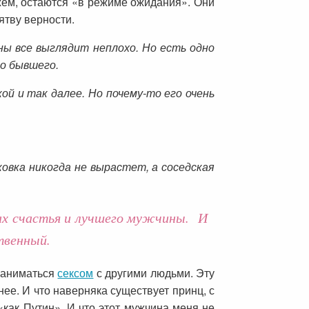
жем, остаются «в режиме ожидания». Они
ятву верности.
ны все выглядит неплохо. Но есть одно
го бывшего.
кой и так далее. Но почему-то его очень
ковка никогда не вырастет, а соседская
ках счастья и лучшего мужчины. И
твенный.
 заниматься
сексом
с другими людьми. Эту
нее. И что наверняка существует принц, с
 «как Путин». И что этот мужчина меня не