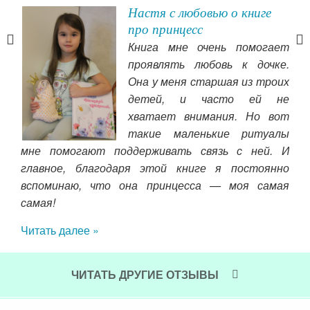
Настя с любовью о книге
про принцесс
Книга мне очень помогает
у. И
проявлять любовь к дочке.
о я
Она у меня старшая из троих
детей, и часто ей не
том,
хватает внимания. Но вот
ста
сти
такие маленькие ритуалы
оче
ы)).
мне помогают поддерживать связь с ней. И
вме
угие
главное, благодаря этой книге я постоянно
под
. Но
вспоминаю, что она принцесса — моя самая
цен
ет и
самая!
про
. Я
Читать далее »
Чит
сь к
свои
яцев
ЧИТАТЬ ДРУГИЕ ОТЗЫВЫ
ное
 как