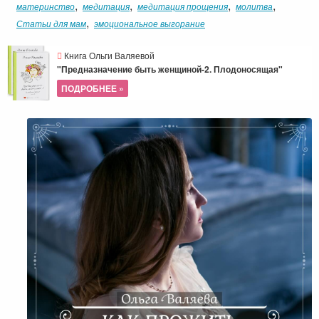
,
,
,
,
материнство
медитация
медитация прощения
молитва
,
Статьи для мам
эмоциональное выгорание
Книга Ольги Валяевой
"Предназначение быть женщиной-2. Плодоносящая"
ПОДРОБНЕЕ »