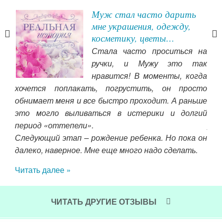
Муж стал часто дарить
мне украшения, одежду,
косметику, цветы…
ге к
Стала часто проситься на
 его
ручки, и Мужу это так
как
нравится! В моменты, когда
ива
хочется поплакать, погрустить, он просто
сра
того
обнимает меня и все быстро проходит. А раньше
воз
шую
это могло выливаться в истерики и долгий
пер
ю, я
период «оттепели».
)))
ние,
Следующий этап – рождение ребенка. Но пока он
зав
ужно
далеко, наверное. Мне еще много надо сделать.
не 
чень
сло
Читать далее »
Вот
мен
кра
ЧИТАТЬ ДРУГИЕ ОТЗЫВЫ
все