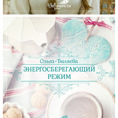
Затроганная Или Немного О Сенсорной
Перезагрузке