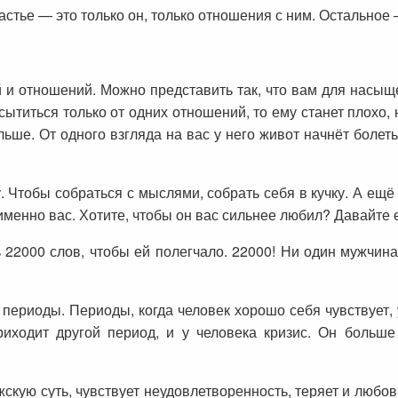
частье — это только он, только отношения с ним. Остальное 
 и отношений. Можно представить так, что вам для насыще
сытиться только от одних отношений, то ему станет плохо,
ьше. От одного взгляда на вас у него живот начнёт болеть
 Чтобы собраться с мыслями, собрать себя в кучку. А ещё 
 именно вас. Хотите, чтобы он вас сильнее любил? Давайте
ь 22000 слов, чтобы ей полегчало. 22000! Ни один мужчин
 периоды. Периоды, когда человек хорошо себя чувствует, у
риходит другой период, и у человека кризис. Он больш
скую суть, чувствует неудовлетворенность, теряет и любовь