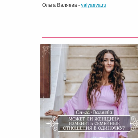
Ольга Валяева
-
valyaeva.ru
Может Ли Женщина Измени