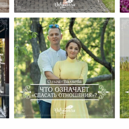
Два Способа Изменить
Семейные Отношения
Что Означает «спасать
я?
Отношения»?