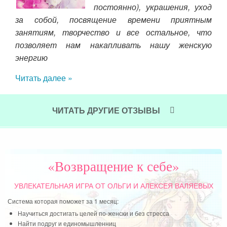
ые я
постоянно), украшения, уход
. На
за собой, посвящение времени приятным
села
занятиям, творчество и все остальное, что
одо
одит
позволяет нам накапливать нашу женскую
нап
этой
энергию
пе
амый
Читать далее »
вдо
лем,
ми и
Чит
, но
ЧИТАТЬ ДРУГИЕ ОТЗЫВЫ
атьи
лись
«Возвращение к себе»
УВЛЕКАТЕЛЬНАЯ ИГРА
ОТ ОЛЬГИ И АЛЕКСЕЯ ВАЛЯЕВЫХ
Система которая поможет за 1 месяц:
Научиться достигать целей по-женски и без стресса
Найти подруг и единомышленниц