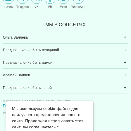
Почта
Telegram
VK
FB
Viber
WhatsApp
МЫ В CОЦCЕТЯХ
Ольга Валяева
Предназначение быть женщиной
Предназначение быть мамой
Алексей Валяев
Предназначение быть папой
© 2011-2026 Предназначение быть Женщиной
Политика конфиденциальности
Мы используем cookie-файлы для
ИП Валяев А. В. | ИНН 380111808709
наилучшего представления нашего
сайта. Продолжая использовать этот
сайт, вы соглашаетесь с