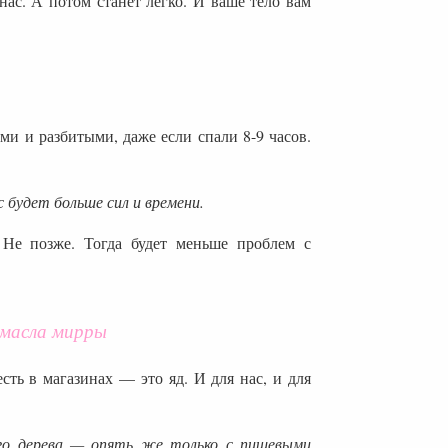
нас. А потом станет легко.
И ваше тело вам
ми и разбитыми, даже если спали 8-9 часов.
ас будет больше сил и времени.
 Не позже. Тогда будет меньше проблем с
 масла мирры
ть в магазинах — это яд. И для нас, и для
ого дерева — опять же только с пищевыми