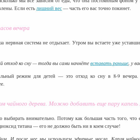
асколько мы все зависим от еды, что она постоянным фоном у 
лены. Если есть
лишний вес
— часть его вас точно покинет.
часов вечера
ша нервная система не отдыхает. Утром вы встаете уже уставши
ий отход ко сну — тогда вы сами начнёте
вставать раньше
, у в
альный режим для детей — это отход ко сну в 8-9 вечера.
е.
ом чайного дерева.
Можно добавить еще пару капель
 выбирать внимательно. Потому как большая часть того, что ес
иоксид титана — его не должно быть ни в коем случае!
бим. И после нее мы используем эфирные масла. Капля чайн