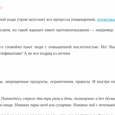
на
плой воды утром запускает все процессы пищеварения,
детоксик
оком, но такой вариант имеет противопоказания — например, 
его спокойно пьют люди с повышенной кислотностью.
Но! Ва
ификатами! А не все подряд из аптеки.
ы, запрещенные продукты, ограничения, правила. И внутри ещ
 Питаетесь строго два-три раза в день, полноценно и без беск
 пищи. Никаких пары ягод или сухарика. Никаких чай с печенько