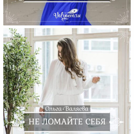
До И После Или Долгие Поиски Себя