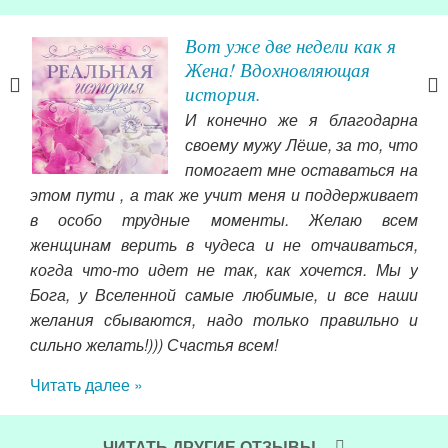
Вот уже две недели как я
Жена! Вдохновляющая
история.
ого
И конечно же я благодарна
цую,
своему мужу Лёше, за то, что
 в
помогает мне оставаться на
сти.
этом пути , а так же учит меня и поддерживает
 его
ста
в особо трудные моменты. Желаю всем
идет
буд
женщинам верить в чудеса и не отчаиваться,
 все
не 
когда что-то идет не так, как хочется. Мы у
йчас
отк
Бога, у Вселенной самые любимые, и все наши
ньку
Чит
желания сбываются, надо только правильно и
о по
сильно желать!))) Счастья всем!
ле в
Читать далее »
ЧИТАТЬ ДРУГИЕ ОТЗЫВЫ