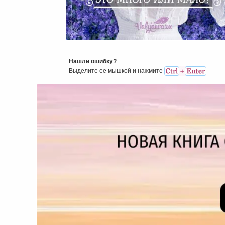
Мне Тридцать Лет — Это Мн
Или Мало?
Нашли ошибку?
Выделите ее мышкой и нажмитe