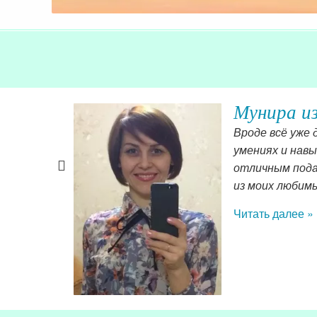
Мунира и
инам в моей
Вроде всё уже
я. Я
умениях и нав
вым.
отличным подар
из моих любим
Читать далее »