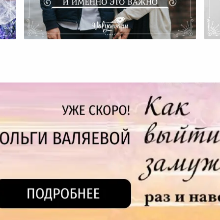
ого
Мы Совершили Много Ошибок,
Чу
И Именно Это Важно