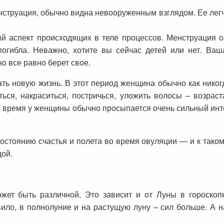
нструация, обычно видна невооруженным взглядом. Ее легч
ый аспект происходящих в теле процессов. Менструация оз
гибла. Неважно, хотите вы сейчас детей или нет. Ваш
о все равно берет свое.
ть новую жизнь. В этот период женщина обычно как никог
ься, накраситься, постричься, уложить волосы – возраст
е время у женщины обычно просыпается очень сильный инт
состоянию счастья и полета во время овуляции — и к тако
дой.
ет быть различной. Это зависит и от Луны в гороскопе
авило, в полнолуние и на растущую луну – сил больше. А