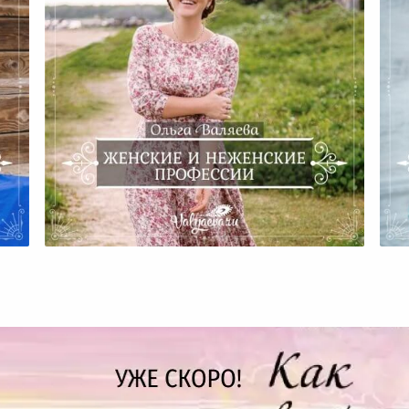
Женские И Неженские
Ж
Профессии