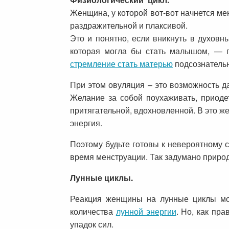
Женщина, у которой вот-вот начнется ме
раздражительной и плаксивой.
Это и понятно, если вникнуть в духовн
которая могла бы стать малышом, — по
стремление стать матерью
подсознательн
При этом овуляция – это возможность да
Желание за собой поухаживать, приодет
притягательной, вдохновленной. В это ж
энергия.
Поэтому будьте готовы к невероятному 
время менструации. Так задумано приро
Лунные циклы.
Реакция женщины на лунные циклы мож
количества
лунной энергии
. Но, как пр
упадок сил.