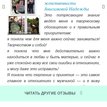
й
женственности
Анисимовой Надежды
рые
Это потрясающее знание
воем
ведёт меня к творческому
мне
обогащению и к правильным
приоритетам:
же у
я поняла чем для меня важно сейчас заниматься!
ент
Творчеством и собой!
ия с
я поняла что мне действительно важно
ь в
муж
находиться в любви и быть матерью, и сейчас я
ило
узн
уже спокойно вижу все свои ошибки в отношениях,
ьный
Чут
и могу даже это исправить!
вот
Я поняла что терпение и принятие — это самое
се
главное в отношениях с мужчиной — и я вижу
пре
результат! и этот результат кардинально
Чит
делает меня счастливой!
ЧИТАТЬ ДРУГИЕ ОТЗЫВЫ
Читать далее »