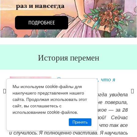
История перемен
Отзыв: говорят, что я
свечусь!
Мы используем cookie-файлы для
наилучшего представления нашего
й и
Честно скажу, когда увидела
сайта. Продолжая использовать этот
название курса, не поверила,
сайт, вы соглашаетесь с
ки,
что возможно такое — за 28
использованием cookie-файлов.
тный
стать счастливой! Сейчас
Принять
лась
могу сказать со 100% уверенностью, что так все
сво
ется
и случилось. Я полноценно счастлива. Я научилась
пов