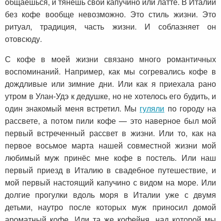
общаешься, и тянешь свой капучино или латте. В Италии
без кофе вообще невозможно. Это стиль жизни. Это
ритуал, традиция, часть жизни. И соблазняет он
отовсюду.
С кофе в моей жизни связано много романтичных
воспоминаний. Например, как мы согревались кофе в
дождливые или зимние дни. Или как я приехала рано
утром в Улан-Удэ к дедушке, но не хотелось его будить, и
один знакомый меня встретил. Мы
гуляли
по городу на
рассвете, а потом пили кофе — это наверное был мой
первый встреченный рассвет в жизни. Или то, как на
первое восьмое марта нашей совместной жизни мой
любимый муж принёс мне кофе в постель. Или наш
первый приезд в Италию в свадебное путешествие, и
мой первый настоящий капучино с видом на море. Или
долгие прогулки вдоль моря в Италии уже с двумя
детьми, наутро после которых муж приносил домой
ароматный кофе. Или та же кофейня, над которой мы