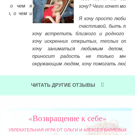
ем я
хочу? Чего хочет моя Душа?
ем и
Я хочу просто любить, быть,
счастливой, быть любимой, я
хочу встретить близкого и родного человека,
хочу искренних открытых, теплых отношений,
хочу заниматься любимым делом, которое
поя
приносит радость не только мне, но и
мог
окружающим людям, хочу помогать людям расти
ст
и развиваться, становиться лучше, хочу много
пос
детей, хочу раскрыться и стать настоящей,
пус
самой собой, именно такой, какой меня создал
Чит
Бог.
ЧИТАТЬ ДРУГИЕ ОТЗЫВЫ
Читать далее »