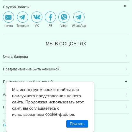
Онлайн игра "Возвращение к Себе"
Форум "Предназначение быть Женщиной"
Служба Заботы
Почта
Telegram
VK
FB
Viber
WhatsApp
МЫ В CОЦCЕТЯХ
Ольга Валяева
Предназначение быть женщиной
Мы используем cookie-файлы для
наилучшего представления нашего
Предназначение быть мамой
сайта. Продолжая использовать этот
сайт, вы соглашаетесь с
Алексей Валяев
использованием cookie-файлов.
Принять
Предназначение быть папой