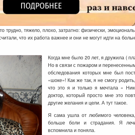
это трудно, тяжело, плохо, затратно: физически, эмоционал
 считали, что их работа важнее и они не могут идти на боль
Когда мне было 20 лет
, я дружила ( п
Но в связи с пожаром и перенесенным
обследования которых мне был пост
«шоке»! Как же так, я не смогу родить
что это я и только я мечтала « Ник
доктор, который просто мне это пов
другие желания и цели. А тут такое.
Я сама ушла от любимого человека
больше боли и страдания. Я лечи
вспомнила и поняла.