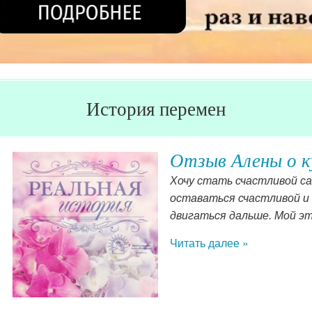
История перемен
ены о курсе «Выйти замуж — один ра
стливой сама по себе, чтобы войти в семейную жизнь с 
астливой и давать счастье своим любимым. Жизнь дана, 
ьше. Мой этап — это развитие в себе женственности и п