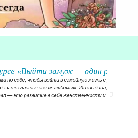
з и на всю жизнь»
установками, которые помогут мне
чтобы пройти определенный этап и
одготовка к замужеству