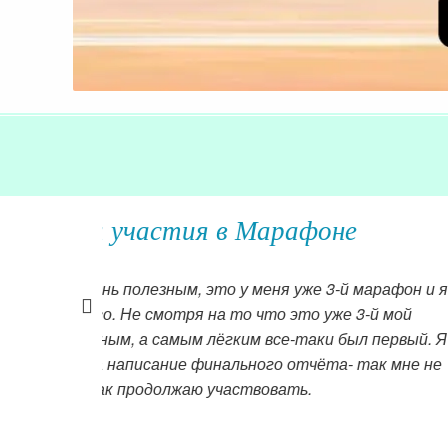
Отзыв Ал
Хочу стать сча
оставаться сч
марафон и я
двигаться дал
-й мой
л первый. Я
Читать далее »
так мне не