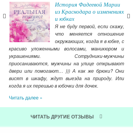
История Фадеевой Марии
ска
из Краснодара о изменениях
и юбках
ную
Я не буду первой, если скажу,
ьге
что меняется отношение
, за
окружающих, когда я в юбке, с
аете
красиво уложенными волосами, маникюром и
во 
то я
украшениями. Сотрудники-мужчины
фин
кой,
приосаниваются, мужчины на улице открывают
сло
ся в
двери или помогают… ))) А как же брюки? Они
Чит
а, я
висят в шкафу, ждут выезда на природу. Или
бида
когда я их перешью в юбочки для дочек.
ость
Читать далее »
ЧИТАТЬ ДРУГИЕ ОТЗЫВЫ