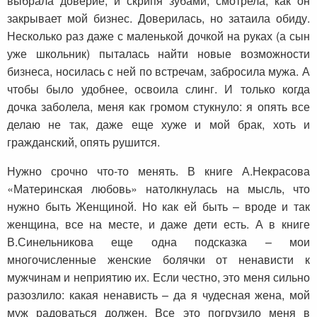
выбрала доверие, и скрипя зубами, смотрела, как он
закрывает мой бизнес. Доверилась, но затаила обиду.
Несколько раз даже с маленькой дочкой на руках (а сын
уже школьник) пыталась найти новые возможности
бизнеса, носилась с ней по встречам, забросила мужа. А
чтобы было удобнее, освоила слинг. И только когда
дочка заболела, меня как громом стукнуло: я опять все
делаю не так, даже еще хуже и мой брак, хоть и
гражданский, опять рушится.
Нужно срочно что-то менять. В книге А.Некрасова
«Материнская любовь» натолкнулась на мысль, что
нужно быть Женщиной. Но как ей быть – вроде и так
женщина, все на месте, и даже дети есть. А в книге
В.Синельникова еще одна подсказка – мои
многочисленные женские болячки от ненависти к
мужчинам и неприятию их. Если честно, это меня сильно
разозлило: какая ненависть – да я чудесная жена, мой
муж радоваться должен. Все это погрузило меня в