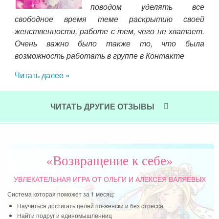
поводом уделять все
г. Я
свободное время теме раскрытию своей
о не
поз
женственности, работе с тем, чего не хватает.
себ
Очень важно было также то, что была
сп
возможность работать в группе в Контакте
нап
пот
Читать далее »
мои
окр
жиз
ЧИТАТЬ ДРУГИЕ ОТЗЫВЫ
дру
изу
в м
воп
«Возвращение к себе»
для
УВЛЕКАТЕЛЬНАЯ ИГРА
ОТ ОЛЬГИ И АЛЕКСЕЯ ВАЛЯЕВЫХ
Чит
Система которая поможет за 1 месяц:
Научиться достигать целей по-женски и без стресса
Найти подруг и единомышленниц