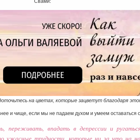
Свами:
едоточьтесь на цветах, которые зацветут благодаря это
нее и чище, если мы не падаем духом и умеем оставаться 
ь, переживать, впадать в депрессии и ругатьс
о ужасные трудности, которые ни за что на на