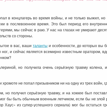
пал в концлагерь во время войны, и не только выжил, но 
огии в послевоенное время. Это был период его внутрен
ерями, мы сейчас в раю. У нас на глазах не умирают десят
ельств со стороны.
рытое в вас, ваши
таланты
и особенности, до которых вы б
 и ног, и сейчас является всемирно известным оратором,
енком?
лериной, но получила очень серьёзную травму колена, 
 хромоте не попал призывником ни на одну из трех войн, гд
ом, но получил серьёзную травму, и на хоккее был постав
ог бы быть обычным военным летчиком, если бы не злой ро
 Хаус» из супер-успешного сериала) мог бы остаться гр