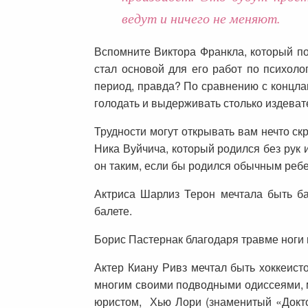
ведут и ничего не меняют.
Вспомните Виктора Франкла, который по
стал основой для его работ по психол
период, правда? По сравнению с концлаг
голодать и выдерживать столько издеват
Трудности могут открывать вам нечто ск
Ника Вуйчича, который родился без рук
он таким, если бы родился обычным реб
Актриса Шарлиз Терон мечтала быть ба
балете.
Борис Пастернак благодаря травме ноги и
Актер Киану Ривз мечтал быть хоккеист
многим своими подводными одиссеями, м
юристом, Хью Лори (знаменитый «Доктор