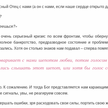
сный Отец с нами (а он с нами, если наше сердце открыто д
?
деешься?»
 очень серьезный кризис по всем фронтам, чтобы обернут
олное банкротство, предразводное состояние и проблем
зались. Хотя он столько знаков нам подавал – сперва помяг
говаривает с нами шепотом любви, потом голосом
ились слышать этот шепот, или хотя бы голос с
р. К сожалению. И тогда Бог представляется нам карающи
е сигналы, увы, не реагируем совсем.
вершать ошибки, зря расходовать свои силы, портить свою ж