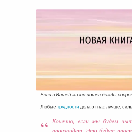
Если в Вашей жизни пошел дождь, соср
Любые
трудности
делают нас лучше, силь
Конечно, если мы будем ныт
произойдёт. Это будут прост