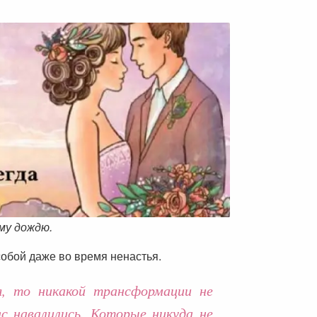
му дождю.
собой даже во время ненастья.
я, то никакой трансформации не
с навалились. Которые никуда не