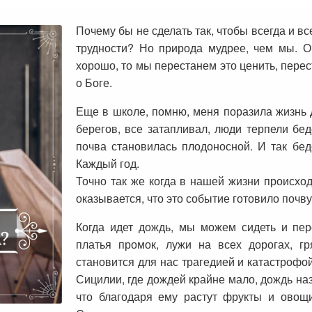
Почему бы не сделать так, чтобы всегда и в
трудности? Но природа мудрее, чем мы. Он
хорошо, то мы перестанем это ценить, пере
о Боге.
Еще в школе, помню, меня поразила жизнь Д
берегов, все затапливал, люди терпели бед
почва становилась плодоносной. И так бед
Каждый год.
Точно так же когда в нашей жизни происход
оказывается, что это событие готовило почву
Когда идет дождь, мы можем сидеть и пер
платья промок, лужи на всех дорогах, г
становится для нас трагедией и катастрофо
Сицилии, где дождей крайне мало, дождь н
что благодаря ему растут фрукты и овощ