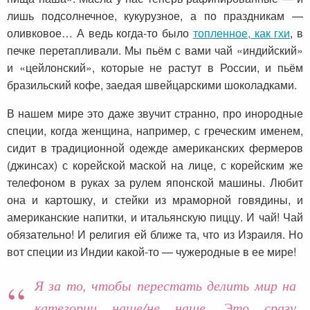
лишь подсолнечное, кукурузное, а по праздникам —
оливковое… А ведь когда-то было
топленное, как гхи
, в
печке перетапливали. Мы пьём с вами чай «индийский»
и «цейлонский», которые не растут в России, и пьём
бразильский кофе, заедая швейцарскими шоколадками.
В нашем мире это даже звучит странно, про инородные
специи, когда женщина, например, с греческим именем,
сидит в традиционной одежде американских фермеров
(джинсах) с корейской маской на лице, с корейским же
телефоном в руках за рулем японской машины. Любит
она и картошку, и стейки из мраморной говядины, и
американские напитки, и итальянскую пиццу. И чай! Чай
обязательно! И религия ей ближе та, что из Израиля. Но
вот специи из Индии какой-то — чужеродные в ее мире!
Я за то, чтобы перестать делить мир на
категории наше/не наше. Это сразу