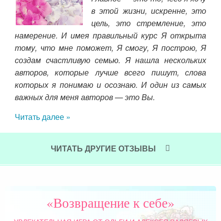
сли
в этой жизни, искренне, это
ось
цель, это стремление, это
 то
намерение. И имея правильный курс Я открыта
ости
тому, что мне поможет, Я смогу, Я построю, Я
отаю
создам счастливую семью. Я нашла нескольких
у до
авторов, которые лучше всего пишут, слова
 там
которых я понимаю и осознаю. И один из самых
ение
важных для меня авторов — это Вы.
етно
Читать далее »
ошая
ЧИТАТЬ ДРУГИЕ ОТЗЫВЫ
 она
ать
о мы
«Возвращение к себе»