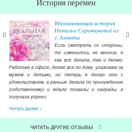
История перемен
и
Вдохновляющая история
Натальи Саранчуковой из
г. Алматы
, не
Если смотреть со стороны,
ь ли
то изменилось не многое, я
ь за
как все делала, так и делаю.
о. К
Работаю в офисе, делаю все по дому, ухаживаю за
весь
мужем и детьми, но теперь я делаю это с
те.
удовольствием, а раньше делала по принуждению
одо
 изо
(собственному) и ждала похвалы и награды, а
нап
орые
получала упреки.
пе
мя я
вдо
очу.
Читать далее »
жке,
Чит
ЧИТАТЬ ДРУГИЕ ОТЗЫВЫ