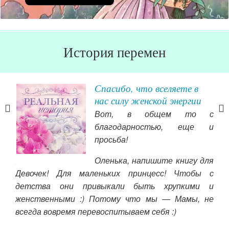
История перемен
Спасибо, что вселяете в
нас силу женской энергии
воя
Вот, в общем то с
тся
благодарностью, еще и
кам
просьба!
ье,
Оленька, напишите книгу для
пот
овых
Девочек! Для маленьких принцесс! Чтобы с
бол
тать
детства они привыкали быть хрупкими и
опр
воей
женственными :) Потому что мы — Мамы, не
сд
вь и
всегда вовремя перевоспитываем себя :)
Пр
рия,
отп
ого,