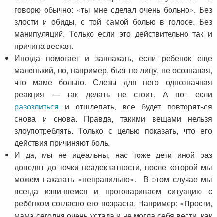
говорю обычно: «ты мне сделал очень больно». Без
злости и обиды, с той самой болью в голосе. Без
манипуляций. Только если это действительно так и
причина веская.
Иногда помогает и заплакать, если ребенок еще
маленький, но, например, бьет по лицу, не осознавая,
что маме больно. Слезы для него однозначная
реакция — так делать не стоит. А вот если
разозлиться
и отшлепать, все будет повторяться
снова и снова. Правда, такими вещами нельзя
злоупотреблять. Только с целью показать, что его
действия причиняют боль.
И да, мы не идеальны, нас тоже дети иной раз
доводят до точки неадекватности, после которой мы
можем наказать «неправильно». В этом случае мы
всегда извиняемся и проговариваем ситуацию с
ребёнком согласно его возраста. Например: «Прости,
мама сегодня очень устала и не могла себя вести, как