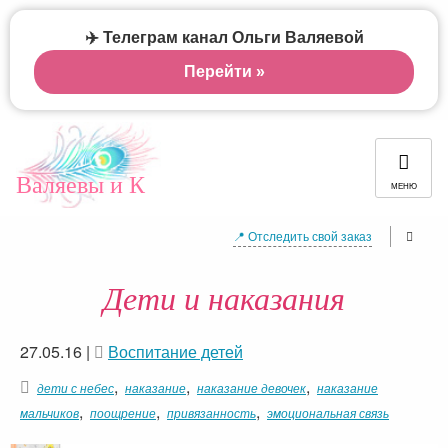
✈️ Телеграм канал Ольги Валяевой
Перейти »
Валяевы и К
МЕНЮ
📍 Отследить свой заказ
Дети и наказания
27.05.16
|
Воспитание детей
,
,
,
дети с небес
наказание
наказание девочек
наказание
,
,
,
мальчиков
поощрение
привязанность
эмоциональная связь