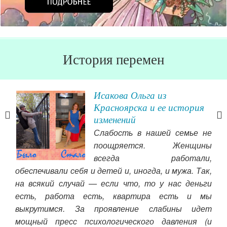
История перемен
нь
Исакова Ольга из
Красноярска и ее история
изменений
ьям,
Слабость в нашей семье не
 еще
поощряется. Женщины
аще
всегда работали,
мый
обеспечивали себя и детей и, иногда, и мужа. Так,
вну
ы, я
на всякий случай — если что, то у нас деньги
сто
есть, работа есть, квартира есть и мы
себ
выкрутимся. За проявление слабины идет
ест
мощный пресс психологического давления (и
что