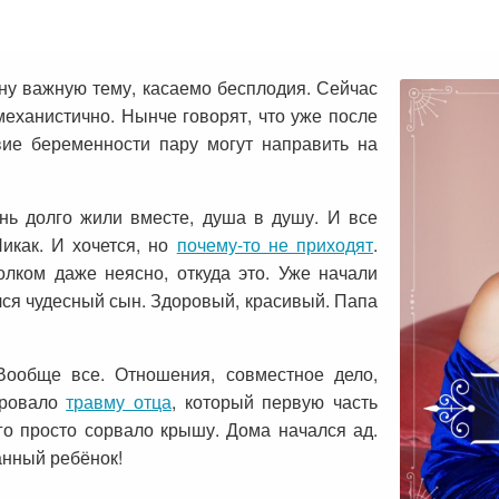
дну важную тему, касаемо бесплодия. Сейчас
механистично. Нынче говорят, что уже после
вие беременности пару могут направить на
нь долго жили вместе, душа в душу. И все
Никак. И хочется, но
почему-то не приходят
.
олком даже неясно, откуда это. Уже начали
лся чудесный сын. Здоровый, красивый. Папа
ообще все. Отношения, совместное дело,
ировало
травму отца
, который первую часть
го просто сорвало крышу. Дома начался ад.
анный ребёнок!