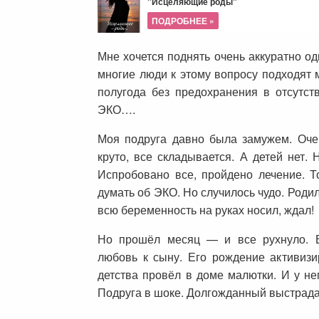
"Исцеляющие роды"
ПОДРОБНЕЕ »
Мне хочется поднять очень аккуратно о
многие люди к этому вопросу подходят 
полугода без предохранения в отсутст
ЭКО….
Моя подруга давно была замужем. Оче
круто, все складывается. А детей нет. 
Испробовано все, пройдено лечение. Т
думать об ЭКО. Но случилось чудо. Роди
всю беременность на руках носил, ждал!
Но прошёл месяц — и все рухнуло. В
любовь к сыну. Его рождение активиз
детства провёл в доме малютки. И у не
Подруга в шоке. Долгожданный выстрад