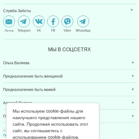
Служба Заботы
Почта
Telegram
VK
FB
Viber
WhatsApp
МЫ В CОЦCЕТЯХ
Ольга Валяева
Предназначение быть женщиной
Предназначение быть мамой
Алексей Валяев
Мы используем cookie-файлы для
Предназначение быть папой
наилучшего представления нашего
сайта. Продолжая использовать этот
сайт, вы соглашаетесь с
© 2011-2026 Предназначение быть Женщиной
Политика конфиденциальности
использованием cookie-файлов.