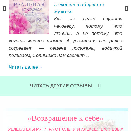
не
легкость в общении с
мужем.
. Я
Как же легко служить
рые
человеку, потому что
блю
любишь, а не потому, что
ень.
хочешь что-то взамен. А урожай-то всё равно
вза
и не
созревает — семена посажены, водичкой
гла
поливаем, Солнышко нам светит…
сл
печ
Читать далее »
И я
дал
под
ЧИТАТЬ ДРУГИЕ ОТЗЫВЫ
и 
про
о т
сто
«Возвращение к себе»
мне
при
УВЛЕКАТЕЛЬНАЯ ИГРА
ОТ ОЛЬГИ И АЛЕКСЕЯ ВАЛЯЕВЫХ